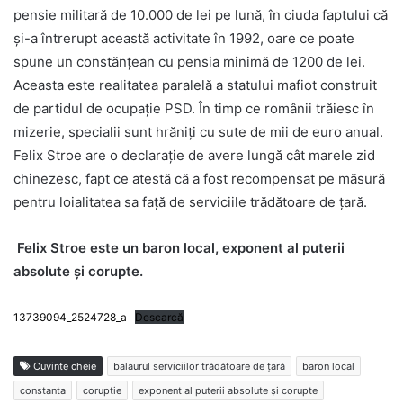
pensie militară de 10.000 de lei pe lună, în ciuda faptului că
și-a întrerupt această activitate în 1992, oare ce poate
spune un constănțean cu pensia minimă de 1200 de lei.
Aceasta este realitatea paralelă a statului mafiot construit
de partidul de ocupație PSD. În timp ce românii trăiesc în
mizerie, specialii sunt hrăniți cu sute de mii de euro anual.
Felix Stroe are o declarație de avere lungă cât marele zid
chinezesc, fapt ce atestă că a fost recompensat pe măsură
pentru loialitatea sa față de serviciile trădătoare de țară.
Felix Stroe este un baron local, exponent al puterii
absolute și corupte.
13739094_2524728_a
Descarcă
Cuvinte cheie
balaurul serviciilor trădătoare de țară
baron local
constanta
coruptie
exponent al puterii absolute și corupte