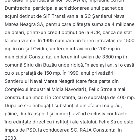
Dumitrache, participa la achiziționarea unui pachet de
acțuni deținut de SIF Transilvania la SC Șantierul Naval
Marea Neagră SA, pentru care plătește suma de 4 milioane
de dolari, printr-un credit obținut de la BCR, bancă de stat
la acea vreme. În 1995 cumpară un teren intravilan de 1500
mp în orașul Ovidiu, un teren intravilan de 200 mp în
municipiul Constanța, un teren intravilan de 3800 mp în
comună Siriu din Buzău unde ridică, în același an, și o casă
cu o suprafață de 150 mp. În 1999, anul privatizării
Șantierului Naval Marea Neagră (care face parte din
Complexul Industrial Midia Năvodari), Felix Stroe a mai
construit un imobil în Constanța, cu o suprafață de 400 mp.
După ce s-a îmbogățit substanțial din afaceri cu grâu,
pâine, din transport și comerț, având exclusiv contracte
încredințate direct cu instituții ale statului, Felix Stroe este
impus de PSD, la conducerea SC. RAJA Constanța, în
2003.