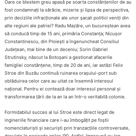
Oare ce blestem greu apasă pe soarta constănțenilor de au
fost condamnați la sărăcie, mizerie și lipsa de perspectiva,
prin deciziile infracționale ale unor șacali politici veniți din
alte regiuni ale patriei? Radu Mazăre, un bucureștean avea
să conducă timp de 15 ani, primăria Constanța; Nicușor
Constantinescu, din Ploiești a îngenuncheat Consiliul
Județean, mai bine de un deceniu; Sorin Gabriel
Strutinsky, născut la Botoșani a gestionat afacerile
famigliei constănțene, timp de 20 de ani, iar astăzi Felix
Stroe din Buzău continuă ruinarea orașului-port sub
oblăduirea celor care au uitat ce însemnă interesul
național. Pentru ei contează doar interesul personal și
transformarea țării de la an la an într-o veritabilă colonie.
Formidabilul succes al lui Stroe este direct legat de
ingineriile financiare care i-au îmbogățit pe foștii
nomenclaturiști și securiști prin tranzacțiile controversate,
derulate în perioada anilor ’90. Astfel, împreună cu Ion