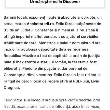
Urmărește-ne în Discover
Baronii locali, exponenții puterii absolute și corupte, un
serial marca
Anchetatorii.ro
.
Felix Stroe stăpânește de
33 de ani județul Constanța și nimeni nu a reușit să îi
atingă imperiul mafiot construit cu ajutorul serviciilor
trădătoare de țară. Monstrosul balaur comunistoid are
încă o miraculoasă capacitate de a se regenera.
Republica Mazăre a fost decapitată la ordin de justiția
nulă și inexistentă a statului român, la fel cum a fost
eliberat și Piedone din pușcărie, dar baronul de
Constanța a rămas neatins. Felix Stroe a fost ridicat la
rangul de baron local de regele știrb al PSD-ului, Liviu
Dragnea.
Felix Stroe și-a început urcușul spre vârful deciziei prin
fraudă, escrocherie, trafic de influență, abuz în serviciu,