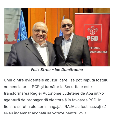
Felix Stroe – Ion Dumitrache
Unul dintre evidentele abuzuri care i se pot imputa fostului
nomenclaturist PCR și turnător la Securitate este
transformarea Regiei Autonome Județene de Apă într-o
agentură de propagandă electorală în favoarea PSD. În
fiecare scrutin electoral, angajații RAJA au fost acuzați că
și-au îndemnat abonații să voteze pentru PSD.