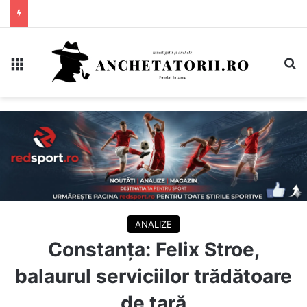
Meniu
C
ANALIZE
Constanța: Felix Stroe,
balaurul serviciilor trădătoare
de țară