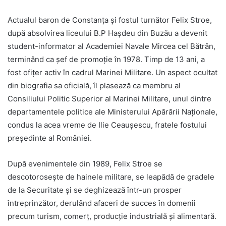
Actualul baron de Constanța și fostul turnător Felix Stroe,
după absolvirea liceului B.P Hașdeu din Buzău a devenit
student-informator al Academiei Navale Mircea cel Bătrân,
terminând ca șef de promoție în 1978. Timp de 13 ani, a
fost ofițer activ în cadrul Marinei Militare. Un aspect ocultat
din biografia sa oficială, îl plasează ca membru al
Consiliului Politic Superior al Marinei Militare, unul dintre
departamentele politice ale Ministerului Apărării Naționale,
condus la acea vreme de Ilie Ceaușescu, fratele fostului
președinte al României.
După evenimentele din 1989, Felix Stroe se
descotorosește de hainele militare, se leapădă de gradele
de la Securitate și se deghizează într-un prosper
întreprinzător, derulând afaceri de succes în domenii
precum turism, comerț, producție industrială și alimentară.