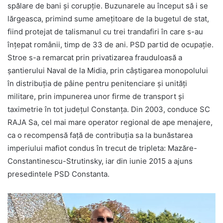
spălare de bani și corupție. Buzunarele au început să i se
lărgeasca, primind sume amețitoare de la bugetul de stat,
fiind protejat de talismanul cu trei trandafiri în care s-au
înțepat românii, timp de 33 de ani. PSD partid de ocupație.
Stroe s-a remarcat prin privatizarea frauduloasă a
șantierului Naval de la Midia, prin câștigarea monopolului
în distribuția de pâine pentru penitenciare și unități
militare, prin impunerea unor firme de transport și
taximetrie în tot județul Constanța. Din 2003, conduce SC
RAJA Sa, cel mai mare operator regional de ape menajere,
ca o recompensă față de contribuția sa la bunăstarea
imperiului mafiot condus în trecut de tripleta: Mazăre-
Constantinescu-Strutinsky, iar din iunie 2015 a ajuns
presedintele PSD Constanta.