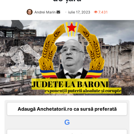
Send
Andrei Marin
iulie 17, 2023
7.431
an
email
Adaugă Anchetatorii.ro ca sursă preferată
G