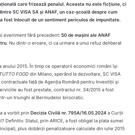
tuțională care frizează penalul. Aceasta nu este ficțiune, ci
ui dintre SC VISA SA și ANAF, un caz-școală despre cum
 a fost înlocuit de un sentiment periculos de impunitate.
ui eveniment fără precedent:
50 de mașini ale ANAF
tru
. Nu dintr-o eroare, ci ca urmare a unui refuz deliberat
a anului 2015. În timp ce operatorii economici români își
TUTTO FOOD
din Milano, sperând la dezvoltare, SC VISA
e contractuale față de Agenția Română pentru Investiții și
rviciile au fost prestate, contractul nr. 34/2015 a fost
într-un triunghi al Bermudelor birocratic.
a a vorbit prin
Decizia Civilă nr. 795A/16.05.2024
a Curții
? Definitiv. Statul, prin ARICE, a fost obligat la plata sumei
incipal), plus dobânzi penalizatoare calculate din iulie 2015