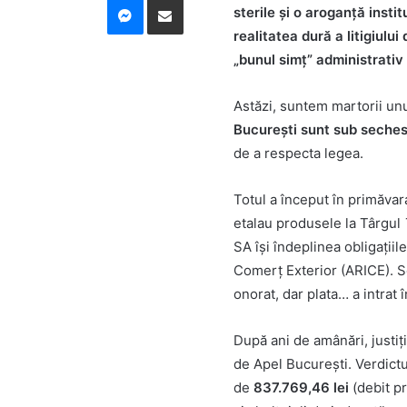
sterile și o aroganță insti
realitatea dură a litigiul
„bunul simț” administrativ
Astăzi, suntem martorii un
București sunt sub seches
de a respecta legea.
Totul a început în primăvar
etalau produsele la Târgul
SA își îndeplinea obligațiil
Comerț Exterior (ARICE). Se
onorat, dar plata… a intrat 
După ani de amânări, justiți
de Apel București. Verdictul
de
837.769,46 lei
(debit pr