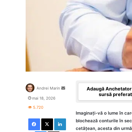
Send
Adaugă Anchetatori
Andrei Marin
an
sursă prefera
mai 18, 2026
email
5.720
Imaginați-vă o lume în car
Facebook
X
LinkedIn
blochează conturile în sec
cetățean, acesta din urmă 
Messenger
Distribuie prin mail