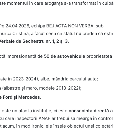
Este momentul în care aroganța s-a transformat în culpă
. Pe 24.04.2026, echipa BEJ ACTA NON VERBA, sub
urca Cristina, a făcut ceea ce statul nu credea că este
erbale de Sechestru nr. 1, 2 și 3
.
lotă impresionantă de
50 de autovehicule
proprietatea
cate în 2023-2024), albe, mândria parcului auto;
n
(albastre și maro, modele 2013-2022);
e Ford și Mercedes
.
este un atac la instituție, ci este
consecința directă a
 cu care inspectorii ANAF ar trebui să meargă în control
t acum, în mod ironic, ele însele obiectul unei colectări