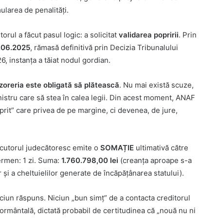
ularea de penalități.
rul a făcut pasul logic: a solicitat
validarea popririi
. Prin
9.06.2025
, rămasă definitivă prin Decizia Tribunalului
6, instanța a tăiat nodul gordian.
zoreria este obligată să plătească
. Nu mai există scuze,
istru care să stea în calea legii. Din acest moment, ANAF
prit” care privea de pe margine, ci devenea, de jure,
ecutorul judecătoresc emite o
SOMAȚIE
ultimativă către
rmen: 1 zi. Suma:
1.760.798,00 lei
(creanța aproape s-a
 și a cheltuielilor generate de încăpățânarea statului).
ciun răspuns. Niciun „bun simț” de a contacta creditorul
rmântală, dictată probabil de certitudinea că „nouă nu ni