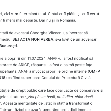
 aici s-ar fi terminat totul. Statul ar fi plătit, și-ar fi cerut
ar fi mers mai departe. Dar nu și în România.
tată de avocatul Gheorghe Vîlceanu, a încercat să
rmediul
BEJ ACTA NON VERBA
, s-a lovit de un adversar
ucurești
.
re a popririi din 11.07.2024, ANAF-ul a fost notificat să
atorate de ARICE, răspunsul a fost o palmă peste fața
tupefiantă, ANAF a invocat propriile ordine interne (
OMFP
018
) ca fiind superioare Codului de Procedură Civilă.
ituție de drept public care face doar „acte de conservare și
țelesul tuturor:
„Noi păzim banii, nu îi dăm, chiar dacă
”
. Această mentalitate de „stat în stat” a transformat o
 într-un război de uzură, generând prejudicii imense