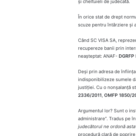
și cheltuieli de judecată.
În orice stat de drept normal,
scuze pentru întârziere și 
Când SC VISA SA, reprezen
recupereze banii prin inte
neașteptat: ANAF-
DGRFP B
Deși prin adresa de înființa
indisponibilizeze sumele d
justiției. Cu o nonșalanță s
2336/2011
,
OMFP 1850/2
Argumentul lor? Sunt o inst
administrare”. Tradus pe în
judecătorul ne ordonă asta
procedură clară de poprire