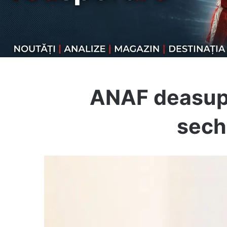
ANAF deasupr
sech