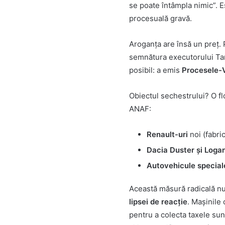
se poate întâmpla nimic”. 
procesuală gravă.
Aroganța are însă un preț
semnătura executorului Tan
posibil: a emis
Procesele-V
Obiectul sechestrului? O f
ANAF:
Renault-uri
noi (fabri
Dacia Duster și Loga
Autovehicule special
Această măsură radicală nu 
lipsei de reacție
. Mașinile
pentru a colecta taxele sun