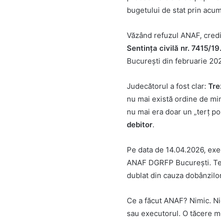
bugetului de stat prin acum
Văzând refuzul ANAF, credito
Sentința civilă nr. 7415/1
București din februarie 202
Judecătorul a fost clar:
Tre
nu mai există ordine de min
nu mai era doar un „terț po
debitor
.
Pe data de 14.04.2026, ex
ANAF DGRFP București. Te
dublat din cauza dobânzilor
Ce a făcut ANAF? Nimic. Ni
sau executorul. O tăcere mo