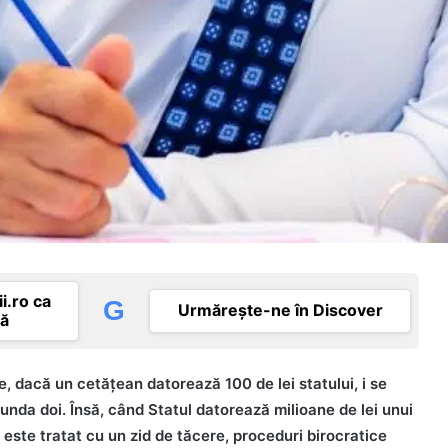
i.ro ca
G
Urmărește-ne în Discover
tă
e, dacă un cetățean datorează 100 de lei statului, i se
unda doi. Însă, când Statul datorează milioane de lei unui
este tratat cu un zid de tăcere, proceduri birocratice