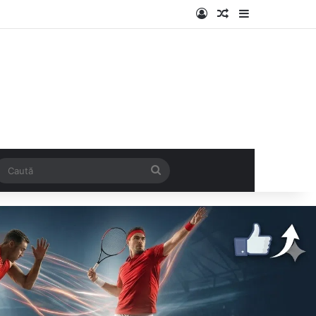
Log In
Articol aleatoriu
Sidebar
k
SS
Caută