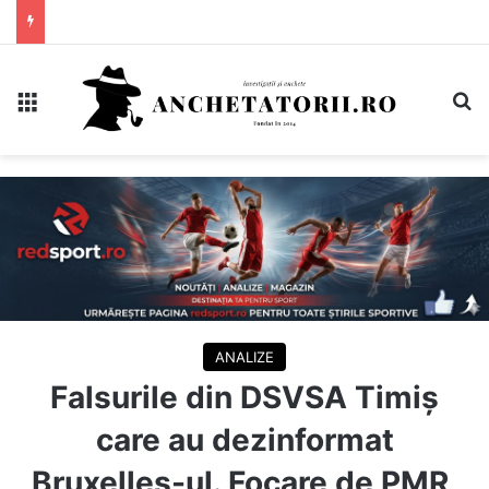
Meniu
C
ANALIZE
Falsurile din DSVSA Timiș
care au dezinformat
Bruxelles-ul. Focare de PMR,