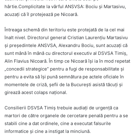
hârtie.Complicitate la vârful ANSVSA: Bociu și Martasivu,
acuzați că îl protejează pe Nicoară.
Întreaga schemă din teritoriu este protejată de la cel mai
înalt nivel. Directorul general Cristian Laurențiu Martasivu
și președintele ANSVSA, Alexandru Bociu, sunt acuzați că
sunt mână în mână cu directorul executiv al DSVSA Timiș,
Alin Flavius Nicoară. În timp ce Nicoară își ia în mod repetat
„concedii strategice” pentru a fugi de responsabilitate și
pentru a evita să își pună semnătura pe actele oficiale în
momentele de criză, șefii de la București asistă tăcuți și
girează acest colaps național.
Consilierii DSVSA Timiș trebuie audiați de urgență ca
martori de către organele de cercetare penală pentru a se
stabili cine a dat ordinele, cine a executat falsurile
informatice și cine a instigat la minciună.