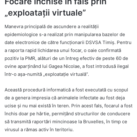
Focare închise în fals prin
„exploatații virtuale”
Manevra principală de ascundere a realității
epidemiologice s-a realizat prin manipularea bazelor de
date electronice de către funcționarii DSVSA Timiș. Pentru
a raporta rapid lichidarea unui focar, o oaie confirmată
pozitiv la PMR, alături de un întreg efectiv de peste 60 de
ovine aparținând lui Gagea Nicolae, a fost introdusă ilegal
într-o aşa-numită „exploatație virtuală”.
Această procedură informatică a fost executată cu scopul
de a genera impresia că animalele infectate au fost deja
ucise și nu mai există în teren. Prin acest fals, focarul a fost
închis doar pe hârtie, permițând structurilor de conducere
să transmită raportări mincinoase la Bruxelles, în timp ce
virusul a rămas activ în teritoriu.