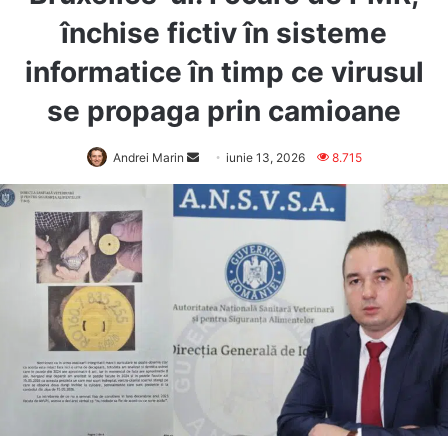
închise fictiv în sisteme
informatice în timp ce virusul
se propaga prin camioane
Send
Andrei Marin
iunie 13, 2026
8.715
an
email