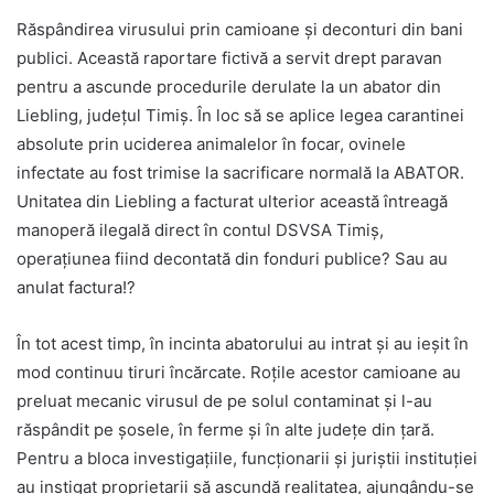
Răspândirea virusului prin camioane și deconturi din bani
publici. Această raportare fictivă a servit drept paravan
pentru a ascunde procedurile derulate la un abator din
Liebling, județul Timiș. În loc să se aplice legea carantinei
absolute prin uciderea animalelor în focar, ovinele
infectate au fost trimise la sacrificare normală la ABATOR.
Unitatea din Liebling a facturat ulterior această întreagă
manoperă ilegală direct în contul DSVSA Timiș,
operațiunea fiind decontată din fonduri publice? Sau au
anulat factura!?
În tot acest timp, în incinta abatorului au intrat și au ieșit în
mod continuu tiruri încărcate. Roțile acestor camioane au
preluat mecanic virusul de pe solul contaminat și l-au
răspândit pe șosele, în ferme și în alte județe din țară.
Pentru a bloca investigațiile, funcționarii și juriștii instituției
au instigat proprietarii să ascundă realitatea, ajungându-se