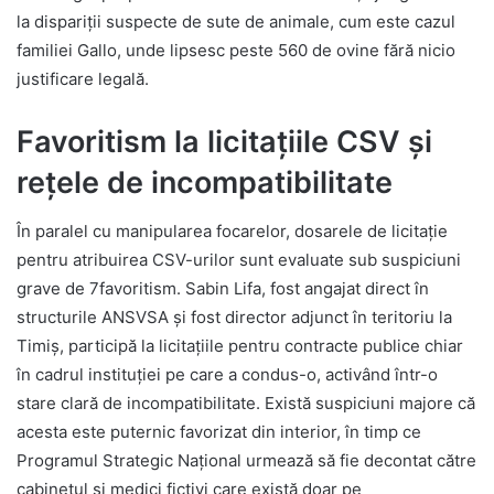
la dispariții suspecte de sute de animale, cum este cazul
familiei Gallo, unde lipsesc peste 560 de ovine fără nicio
justificare legală.
Favoritism la licitațiile CSV și
rețele de incompatibilitate
În paralel cu manipularea focarelor, dosarele de licitație
pentru atribuirea CSV-urilor sunt evaluate sub suspiciuni
grave de 7favoritism. Sabin Lifa, fost angajat direct în
structurile ANSVSA și fost director adjunct în teritoriu la
Timiș, participă la licitațiile pentru contracte publice chiar
în cadrul instituției pe care a condus-o, activând într-o
stare clară de incompatibilitate. Există suspiciuni majore că
acesta este puternic favorizat din interior, în timp ce
Programul Strategic Național urmează să fie decontat către
cabinetul și medici fictivi care există doar pe