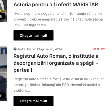
Astoria pentru a fi oferit MARISTAR
„Hoțul neprins, e negustor cinstit! Nu trebuie să mai fie
E
proverb, trebuie neapărat să devină citat motivațional!
Ilfovul câștigă teren…
Citește mai mult
Andrei Marin
aprilie 25, 2024
8.682
Registrul Auto Român, o instituție a
dezorganizării organizate a șpăgii –
partea I
Registrul Auto Român a fost și este o sursă de ”venituri”
pentru politicienii influenți din PSD, devenind astăzi o
instituție…
E
Citește mai mult