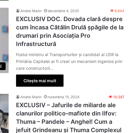
Andrei Marin
decembrie 4, 2025
6.844
EXCLUSIV DOC. Dovada clară despre
cum încasa Cătălin Drulă șpăgile de la
drumari prin Asociația Pro
Infrastructură
Fostul ministru al Transporturilor și candidat al USR la
Primăria Capitalei ar fi creat un mecanism ingenios prin
E
care constructorii…
Citește mai mult
Andrei Marin
noiembrie 15, 2024
19.387
EXCLUSIV – Jafurile de miliarde ale
clanurilor politico-mafiote din Ilfov:
Thuma – Pandele – Anghel! Cum a
jefuit Grindeanu și Thuma Complexul