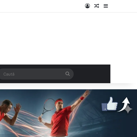
Log In
Articol aleatoriu
Sidebar
k
SS
Caută