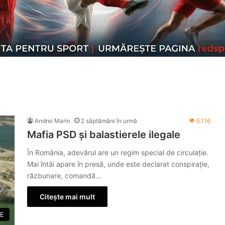
Andrei Marin
2 săptămâni în urmă
5.116
Mafia PSD și balastierele ilegale
În România, adevărul are un regim special de circulație.
Mai întâi apare în presă, unde este declarat conspirație,
răzbunare, comandă…
Citește mai mult
E