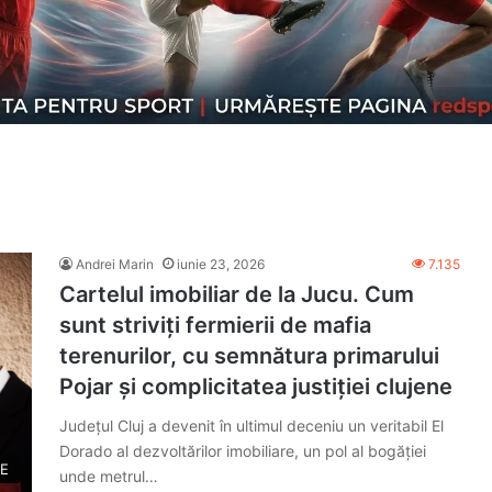
Andrei Marin
iunie 23, 2026
7.135
Cartelul imobiliar de la Jucu. Cum
sunt striviți fermierii de mafia
terenurilor, cu semnătura primarului
Pojar și complicitatea justiției clujene
Județul Cluj a devenit în ultimul deceniu un veritabil El
Dorado al dezvoltărilor imobiliare, un pol al bogăției
E
unde metrul…