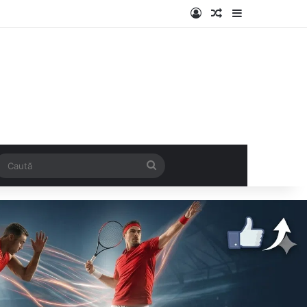
Log In
Articol aleatoriu
Sidebar
k
SS
Caută