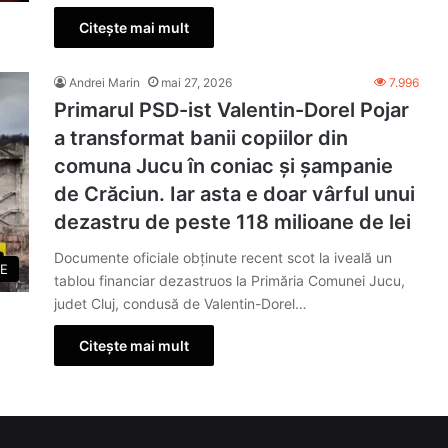
Citește mai mult
Andrei Marin
mai 27, 2026
7.996
Primarul PSD-ist Valentin-Dorel Pojar
a transformat banii copiilor din
comuna Jucu în coniac și șampanie
de Crăciun. Iar asta e doar vârful unui
dezastru de peste 118 milioane de lei
Documente oficiale obținute recent scot la iveală un
E
tablou financiar dezastruos la Primăria Comunei Jucu,
judet Cluj, condusă de Valentin-Dorel…
Citește mai mult