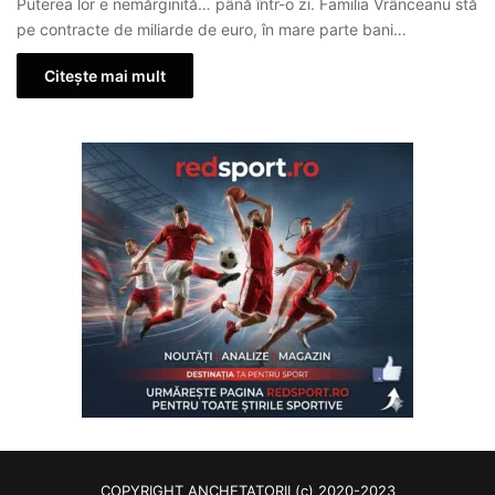
Puterea lor e nemărginită… până într-o zi. Familia Vrânceanu stă
pe contracte de miliarde de euro, în mare parte bani…
Citește mai mult
COPYRIGHT ANCHETATORII (c) 2020-2023