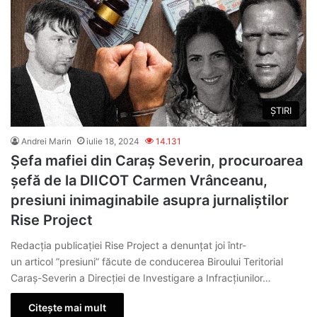
ȘTIRI
Andrei Marin
iulie 18, 2024
14.131
Șefa mafiei din Caraș Severin, procuroarea
șefă de la DIICOT Carmen Vrânceanu,
presiuni inimaginabile asupra jurnaliștilor
Rise Project
Redacția publicației Rise Project a denunțat joi într-
un articol ”presiuni” făcute de conducerea Biroului Teritorial
Caraș-Severin a Direcției de Investigare a Infracțiunilor…
Citește mai mult