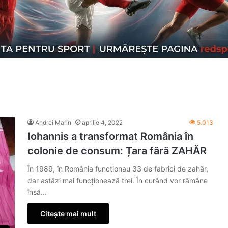
Andrei Marin
aprilie 4, 2022
5.013
Iohannis a transformat România în
colonie de consum: Țara fără ZAHĂR
În 1989, în România funcţionau 33 de fabrici de zahăr,
dar astăzi mai funcționează trei. În curând vor rămâne
însă…
Citește mai mult