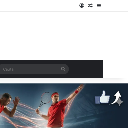
Log In
Articol aleatoriu
Sidebar
k
SS
Caută