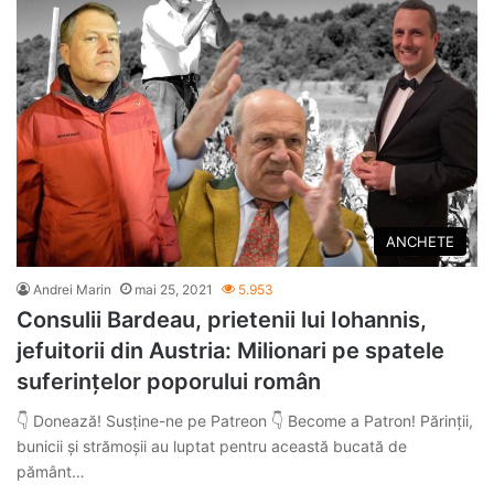
ANCHETE
Andrei Marin
mai 25, 2021
5.953
Consulii Bardeau, prietenii lui Iohannis,
jefuitorii din Austria: Milionari pe spatele
suferințelor poporului român
👇 Donează! Susține-ne pe Patreon 👇 Become a Patron! Părinții,
bunicii și strămoșii au luptat pentru această bucată de
pământ…