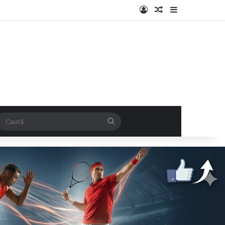
Log In
Articol aleatoriu
Sidebar
k
SS
Caută