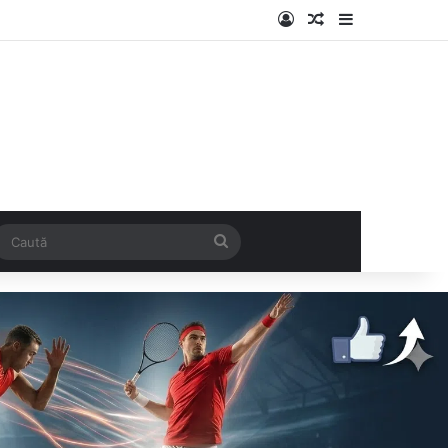
Log In
Articol aleatoriu
Sidebar
k
SS
Caută