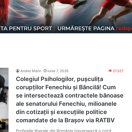
Andrei Marin
iunie 7, 2026
21.527
Colegiul Psihologilor, pușculița
corupților Fenechiu și Băncilă! Cum
se intersectează contractele bănoase
ale senatorului Fenechiu, milioanele
din cotizații și execuțiile politice
comandate de la Brașov via RATBV
E
Profesiile liberale din România traversează o criză