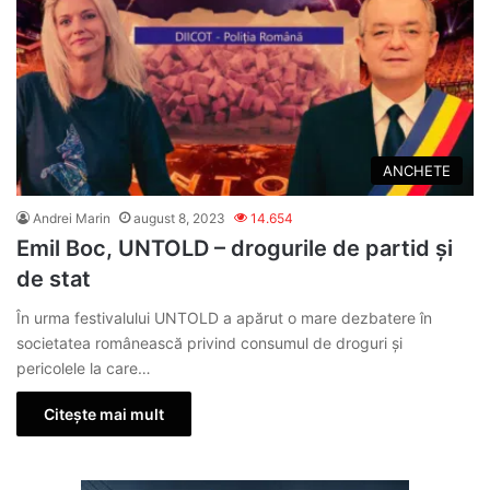
ANCHETE
Andrei Marin
august 8, 2023
14.654
Emil Boc, UNTOLD – drogurile de partid și
de stat
În urma festivalului UNTOLD a apărut o mare dezbatere în
societatea românească privind consumul de droguri și
pericolele la care…
Citește mai mult