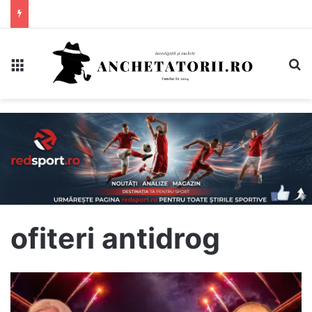
Meniu
C
ofiteri antidrog