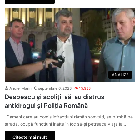
ANALIZE
Andrei Marin
septembrie 6, 2023
15.988
Despescu și acoliții săi au distrus
antidrogul și Poliția Română
„Oameni care au comis infracțiuni rămân somităţi, se plimbă pe
stradă, ocupă funcţiuni înalte în loc să-şi petreacă viaţa la…
Citește mai mult