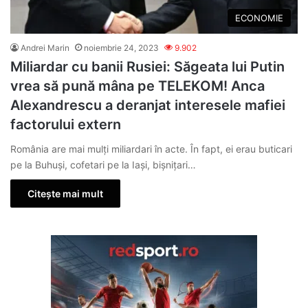
ECONOMIE
Andrei Marin
noiembrie 24, 2023
9.902
Miliardar cu banii Rusiei: Săgeata lui Putin
vrea să pună mâna pe TELEKOM! Anca
Alexandrescu a deranjat interesele mafiei
factorului extern
România are mai mulți miliardari în acte. În fapt, ei erau buticari
pe la Buhuși, cofetari pe la Iași, bișnițari…
Citește mai mult