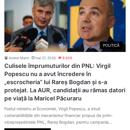
POLITICĂ
Andrei Marin
mai 21, 2026
8.406
Culisele împrumuturilor din PNL: Virgil
Popescu nu a avut încredere în
„escrocheria” lui Rareș Bogdan și s-a
protejat. La AUR, candidații au rămas datori
pe viață la Maricel Păcuraru
Fostul ministru al Economiei, Virgil Popescu, a intuit
vulnerabilitățile din mecanismul financiar propus de prim-
vicepreședintele PNL, Rareș Bogdan, pentru campania…