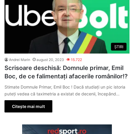
ȘTIRI
Andrei Marin
august 20, 2023
15.722
Scrisoare deschisă: Domnule primar, Emil
Boc, de ce falimentați afacerile românilor!?
Stimate Domnule Primar, Emil Boc ! Dacă studiați un pic istoria
puteți vedea că taximetria a existat de decenii, începând…
Citește mai mult