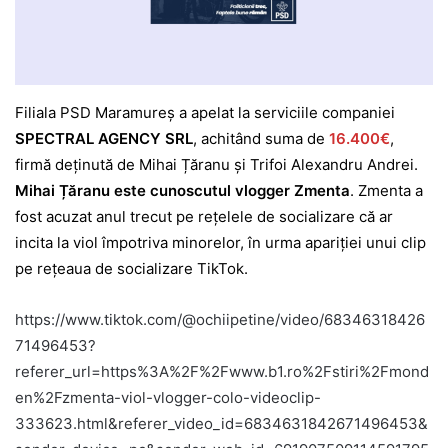
Filiala PSD Maramureș a apelat la serviciile companiei
SPECTRAL AGENCY SRL
, achitând suma de
16.400€
,
firmă deținută de Mihai Țăranu și Trifoi Alexandru Andrei.
Mihai Țăranu este cunoscutul vlogger Zmenta
. Zmenta a
fost acuzat anul trecut pe rețelele de socializare că ar
incita la viol împotriva minorelor, în urma apariției unui clip
pe rețeaua de socializare TikTok.
https://www.tiktok.com/@ochiipetine/video/68346318426
71496453?
referer_url=https%3A%2F%2Fwww.b1.ro%2Fstiri%2Fmond
en%2Fzmenta-viol-vlogger-colo-videoclip-
333623.html&referer_video_id=6834631842671496453&