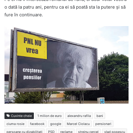
o dată la patru ani, pentru ca ei să poată sta la putere și să
fure în continuare.
Cuvinte cheie
1 milion de euro
alexandru rafila
bani
ciuma rosie
facebook
google
Marcel Ciolacu
pensionari
persoane cu dizabilitati
PSD
reclame
streinu cercel
vlad popescu