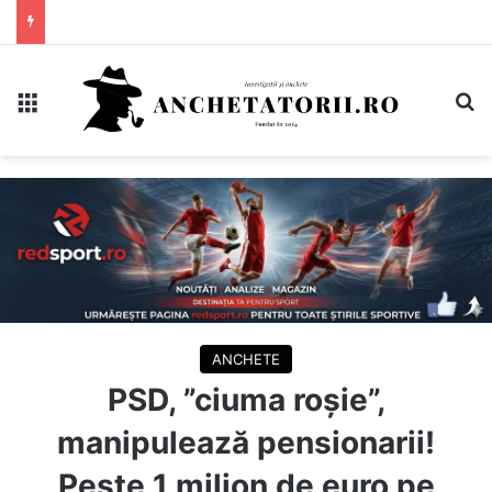
Meniu
C
ANCHETE
PSD, ”ciuma roșie”,
manipulează pensionarii!
Peste 1 milion de euro pe