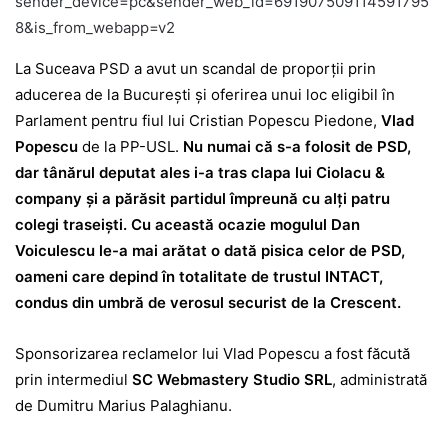
sender_device=pc&sender_web_id=691907509114591795
8&is_from_webapp=v2
La Suceava PSD a avut un scandal de proporții prin
aducerea de la București și oferirea unui loc eligibil în
Parlament pentru fiul lui Cristian Popescu Piedone,
Vlad
Popescu
de la PP-USL.
Nu numai că s-a folosit de PSD,
dar tânărul deputat ales i-a tras clapa lui Ciolacu &
company și a părăsit partidul împreună cu alți patru
colegi traseiști. Cu această ocazie mogulul Dan
Voiculescu le-a mai arătat o dată pisica celor de PSD,
oameni care depind în totalitate de trustul INTACT,
condus din umbră de verosul securist de la Crescent.
Sponsorizarea reclamelor lui Vlad Popescu a fost făcută
prin intermediul
SC Webmastery Studio SRL
, administrată
de Dumitru Marius Palaghianu.