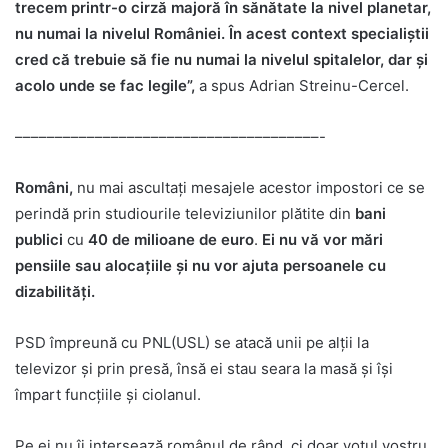
trecem printr-o cirză majoră în sănătate la nivel planetar,
nu numai la nivelul României. În acest context specialiștii
cred că trebuie să fie nu numai la nivelul spitalelor, dar și
acolo unde se fac legile”,
a spus Adrian Streinu-Cercel.
––––––––––––––––––––––––––––––––––––––-
Români,
nu mai ascultați mesajele acestor impostori ce se
perindă prin studiourile televiziunilor plătite din
bani
publici
cu
40 de milioane de euro
.
Ei nu vă vor mări
pensiile sau alocațiile și nu vor ajuta persoanele cu
dizabilități.
PSD împreună cu PNL(USL) se atacă unii pe alții la
televizor și prin presă, însă ei stau seara la masă și își
împart funcțiile și ciolanul.
Pe ei nu îi intersează românul de rând, ci doar votul vostru