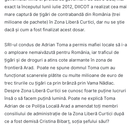
exact la începutul lunii iulie 2012, DIICOT a realizat cea mai
mare captură de țigări de contrabandă din România (trei
milioane de pachete) în Zona Liberă Curtici, dar nu se știe
dacă și cum a fost finalizat acest dosar.
SRI-ul condus de Adrian Toma a permis mafiei locale să i-a
o amploare nemaivăzută pentru România, iar traficul de
țigări și de droguri a atins cote alarmante în zona de
frontieră Arad. Poate ne spune domnul Toma cum au
funcționat scanerele plătite cu multe milioane de euro de
trec tirurile cu țigări ca prin brânză prin Vama Nădlac.
Despre Zona Liberă Curtici se cunosc foarte puține lucruri
însă o să facem puțină lumină. Poate ne explică Toma
Adrian de ce Poliția Locală Arad a amendat toți membri
consiliului de administrație de la Zona Liberă Curtici după
ce a fost demisă Cristina Bibarț, soția șefului său!?