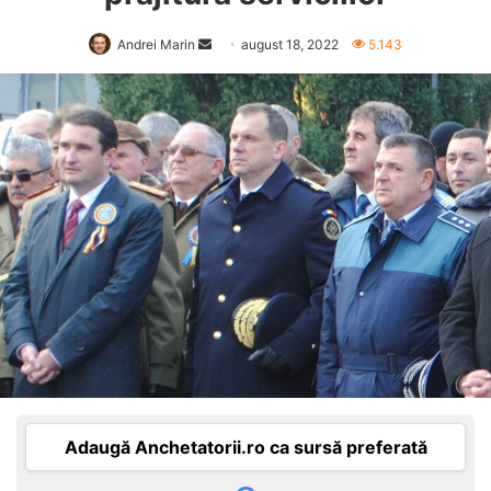
Send
Andrei Marin
august 18, 2022
5.143
an
email
Adaugă Anchetatorii.ro ca sursă preferată