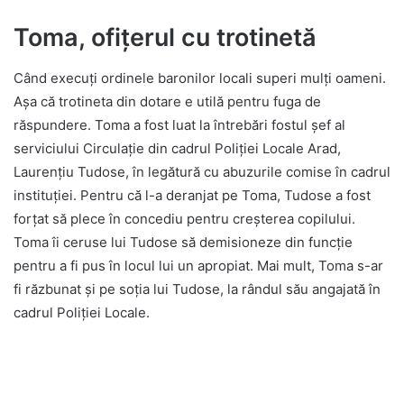
Toma, ofițerul cu trotinetă
Când execuți ordinele baronilor locali superi mulți oameni.
Așa că trotineta din dotare e utilă pentru fuga de
răspundere. Toma a fost luat la întrebări fostul șef al
serviciului Circulație din cadrul Poliției Locale Arad,
Laurențiu Tudose, în legătură cu abuzurile comise în cadrul
instituției. Pentru că l-a deranjat pe Toma, Tudose a fost
forțat să plece în concediu pentru creșterea copilului.
Toma îi ceruse lui Tudose să demisioneze din funcție
pentru a fi pus în locul lui un apropiat. Mai mult, Toma s-ar
fi răzbunat și pe soția lui Tudose, la rândul său angajată în
cadrul Poliției Locale.