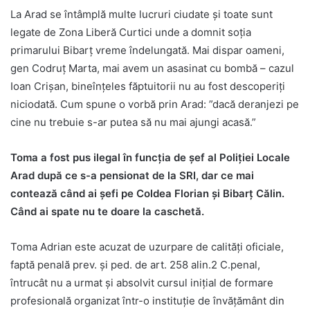
La Arad se întâmplă multe lucruri ciudate și toate sunt
legate de Zona Liberă Curtici unde a domnit soția
primarului Bibarț vreme îndelungată. Mai dispar oameni,
gen Codruț Marta, mai avem un asasinat cu bombă – cazul
Ioan Crișan, bineînțeles făptuitorii nu au fost descoperiți
niciodată. Cum spune o vorbă prin Arad: ”dacă deranjezi pe
cine nu trebuie s-ar putea să nu mai ajungi acasă.”
Toma a fost pus ilegal în funcția de șef al Poliției Locale
Arad după ce s-a pensionat de la SRI, dar ce mai
contează când ai șefi pe Coldea Florian și Bibarț Călin.
Când ai spate nu te doare la caschetă.
Toma Adrian este acuzat de uzurpare de calităţi oficiale,
faptă penală prev. şi ped. de art. 258 alin.2 C.penal,
întrucât nu a urmat şi absolvit cursul iniţial de formare
profesională organizat într-o instituţie de învăţământ din