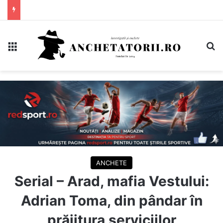
Meniu
C
ANCHETE
Serial – Arad, mafia Vestului:
Adrian Toma, din pândar în
prăjitura serviciilor