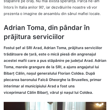
stăpânire pe oraș. Nu mai există speranță. Parcă ne-am
întors în Italia anilor 90′, iar dezvăluirile noastre vă vor
prezenta o imagine de ansamblu din sânul mafiei locale.
Adrian Toma, din pândar în
prăjitura serviciilor
Fostul șef al SRI Arad, Adrian Toma, prăjitura serviciilor
trădătoare de țară, este o mică piesă din angrenajul
acestei mafii care a pus stăpânire pe județul Arad. Adrian
Toma, marele grangure de la SRI, a ajuns angajatul lui
Bibarț Călin, nașul generalului Florian Coldea. După
plecarea baronului Falcă Gheorghe la Bruxelles, primar
interimar al municipiului Arad a fost uns
viceprimarul Călin Bibarț, vărul și nașul lui Coldea.