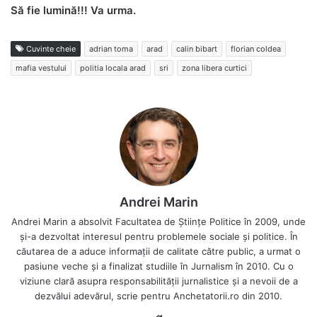
Să fie lumină!!! Va urma.
Cuvinte cheie
adrian toma
arad
calin bibart
florian coldea
mafia vestului
politia locala arad
sri
zona libera curtici
Andrei Marin
Andrei Marin a absolvit Facultatea de Științe Politice în 2009, unde
și-a dezvoltat interesul pentru problemele sociale și politice. În
căutarea de a aduce informații de calitate către public, a urmat o
pasiune veche și a finalizat studiile în Jurnalism în 2010. Cu o
viziune clară asupra responsabilității jurnalistice și a nevoii de a
dezvălui adevărul, scrie pentru Anchetatorii.ro din 2010.