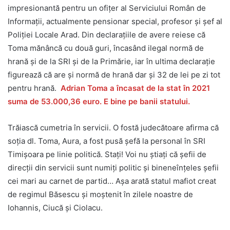
impresionantă pentru un ofițer al Serviciului Român de
Informații, actualmente pensionar special, profesor și șef al
Poliției Locale Arad. Din declarațiile de avere reiese că
Toma mănâncă cu două guri, încasând ilegal normă de
hrană și de la SRI și de la Primărie, iar în ultima declarație
figurează că are și normă de hrană dar și 32 de lei pe zi tot
pentru hrană.
Adrian Toma a încasat de la stat în 2021
suma de 53.000,36 euro. E bine pe banii statului.
Trăiască cumetria în servicii. O fostă judecătoare afirma că
soția dl. Toma, Aura, a fost pusă șefă la personal în SRI
Timișoara pe linie politică. Stați! Voi nu știați că șefii de
direcții din servicii sunt numiți politic și bineneînțeles șefii
cei mari au carnet de partid… Așa arată statul mafiot creat
de regimul Băsescu și moștenit în zilele noastre de
Iohannis, Ciucă și Ciolacu.