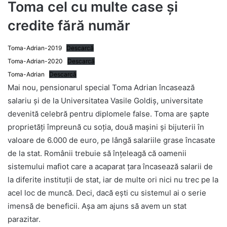
Toma cel cu multe case și
credite fără număr
Toma-Adrian-2019
Descarcă
Toma-Adrian-2020
Descarcă
Toma-Adrian
Descarcă
Mai nou, pensionarul special Toma Adrian încasează
salariu și de la Universitatea Vasile Goldiș, universitate
devenită celebră pentru diplomele false. Toma are șapte
proprietăți împreună cu soția, două mașini și bijuterii în
valoare de 6.000 de euro, pe lângă salariile grase încasate
de la stat. Românii trebuie să înțeleagă că oamenii
sistemului mafiot care a acaparat țara încasează salarii de
la diferite instituții de stat, iar de multe ori nici nu trec pe la
acel loc de muncă. Deci, dacă ești cu sistemul ai o serie
imensă de beneficii. Așa am ajuns să avem un stat
parazitar.