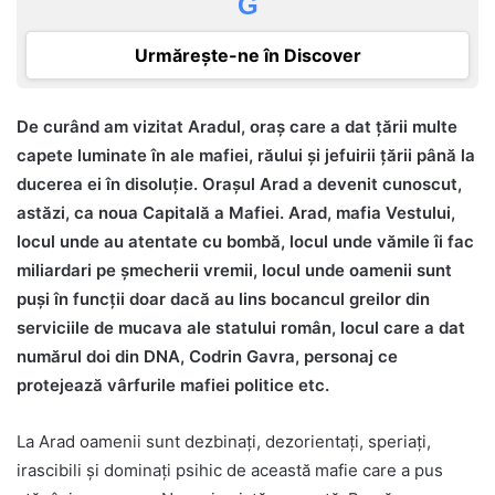
G
Urmărește-ne în Discover
De curând am vizitat Aradul, oraș care a dat țării multe
capete luminate în ale mafiei, răului și jefuirii țării până la
ducerea ei în disoluție. Orașul Arad a devenit cunoscut,
astăzi, ca noua Capitală a Mafiei. Arad, mafia Vestului,
locul unde au atentate cu bombă, locul unde vămile îi fac
miliardari pe șmecherii vremii, locul unde oamenii sunt
puși în funcții doar dacă au lins bocancul greilor din
serviciile de mucava ale statului român, locul care a dat
numărul doi din DNA, Codrin Gavra, personaj ce
protejează vârfurile mafiei politice etc.
La Arad oamenii sunt dezbinați, dezorientați, speriați,
irascibili și dominați psihic de această mafie care a pus