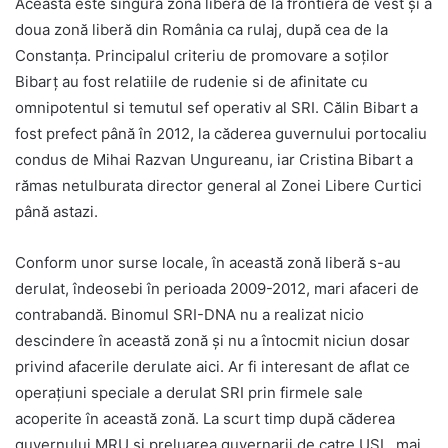
Aceasta este singura zonă liberă de la frontiera de vest și a
doua zonă liberă din România ca rulaj, după cea de la
Constanța. Principalul criteriu de promovare a soților
Bibarţ au fost relatiile de rudenie si de afinitate cu
omnipotentul si temutul sef operativ al SRI. Călin Bibart a
fost prefect până în 2012, la căderea guvernului portocaliu
condus de Mihai Razvan Ungureanu, iar Cristina Bibart a
rămas netulburata director general al Zonei Libere Curtici
până astazi.
Conform unor surse locale, în această zonă liberă s-au
derulat, îndeosebi în perioada 2009-2012, mari afaceri de
contrabandă. Binomul SRI-DNA nu a realizat nicio
descindere în această zonă și nu a întocmit niciun dosar
privind afacerile derulate aici. Ar fi interesant de aflat ce
operațiuni speciale a derulat SRI prin firmele sale
acoperite în această zonă. La scurt timp după căderea
guvernului MRU si preluarea guvernarii de catre USL, mai