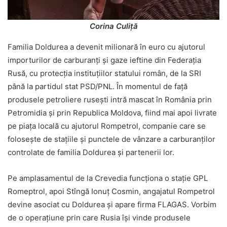
Corina Culiță
Familia Doldurea a devenit milionară în euro cu ajutorul
importurilor de carburanți și gaze ieftine din Federația
Rusă, cu protecția instituțiilor statului român, de la SRI
până la partidul stat PSD/PNL. În momentul de față
produsele petroliere rusești intră mascat în România prin
Petromidia și prin Republica Moldova, fiind mai apoi livrate
pe piața locală cu ajutorul Rompetrol, companie care se
folosește de stațiile și punctele de vânzare a carburanților
controlate de familia Doldurea și partenerii lor.
Pe amplasamentul de la Crevedia funcționa o stație GPL
Romeptrol, apoi Stîngă Ionuț Cosmin, angajatul Rompetrol
devine asociat cu Doldurea și apare firma FLAGAS. Vorbim
de o operațiune prin care Rusia își vinde produsele