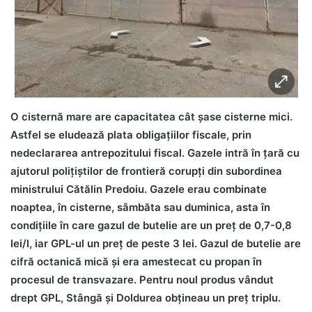
O cisternă mare are capacitatea cât șase cisterne mici.
Astfel se eludează plata obligațiilor fiscale, prin
nedeclararea antrepozitului fiscal. Gazele intră în țară cu
ajutorul polițiștilor de frontieră corupți din subordinea
ministrului Cătălin Predoiu. Gazele erau combinate
noaptea, în cisterne, sâmbăta sau duminica, asta în
condițiile în care gazul de butelie are un preț de 0,7-0,8
lei/l, iar GPL-ul un preț de peste 3 lei. Gazul de butelie are
cifră octanică mică și era amestecat cu propan în
procesul de transvazare. Pentru noul produs vândut
drept GPL, Stângă și Doldurea obțineau un preț triplu.