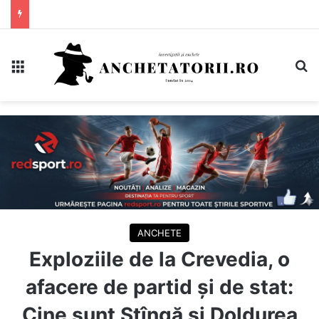
Meniu
C
ANCHETE
Exploziile de la Crevedia, o
afacere de partid și de stat:
Cine sunt Stîngă și Doldurea