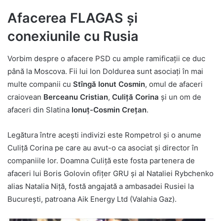
Afacerea FLAGAS și
conexiunile cu Rusia
Vorbim despre o afacere PSD cu ample ramificații ce duc
până la Moscova. Fii lui Ion Doldurea sunt asociați în mai
multe companii cu
Stîngă Ionut Cosmin
, omul de afaceri
craiovean
Berceanu Cristian
,
Culiță Corina
și un om de
afaceri din Slatina
Ionuţ-Cosmin Crețan
.
Legătura între acești indivizi este Rompetrol și o anume
Culiță Corina pe care au avut-o ca asociat și director în
companiile lor. Doamna Culiță este fosta partenera de
afaceri lui Boris Golovin ofițer GRU și al Nataliei Rybchenko
alias Natalia Niță, fostă angajată a ambasadei Rusiei la
București, patroana Aik Energy Ltd (Valahia Gaz).