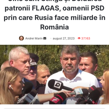
patronii FLAGAS, oamenii PSD
prin care Rusia face miliarde în
România
Send
Andrei Marin
august 27, 2023
37.163
an
email