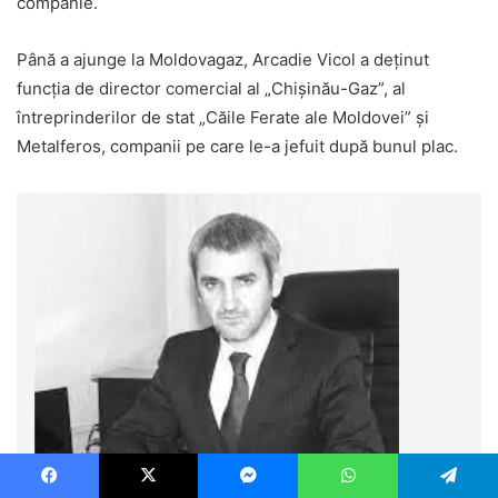
companie.
Până a ajunge la Moldovagaz, Arcadie Vicol a deținut
funcția de director comercial al „Chișinău-Gaz”, al
întreprinderilor de stat „Căile Ferate ale Moldovei” și
Metalferos, companii pe care le-a jefuit după bunul plac.
Facebook
X
Messenger
WhatsApp
Telegram