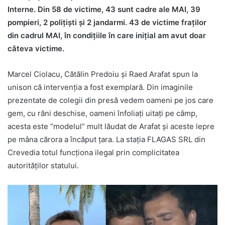
Interne. Din 58 de victime, 43 sunt cadre ale MAI, 39
pompieri, 2 poliţişti şi 2 jandarmi. 43 de victime fraților
din cadrul MAI, în condițiile în care inițial am avut doar
câteva victime.
Marcel Ciolacu, Cătălin Predoiu și Raed Arafat spun la
unison că intervenția a fost exemplară. Din imaginile
prezentate de colegii din presă vedem oameni pe jos care
gem, cu răni deschise, oameni înfoliați uitați pe câmp,
acesta este ”modelul” mult lăudat de Arafat și aceste lepre
pe mâna cărora a încăput țara. La stația FLAGAS SRL din
Crevedia totul funcționa ilegal prin complicitatea
autorităților statului.