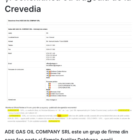
Crevedia
ADE GAS OIL COMPANY SRL este un grup de firme din
care fac parte și firmele fraților Doldurea, copiii