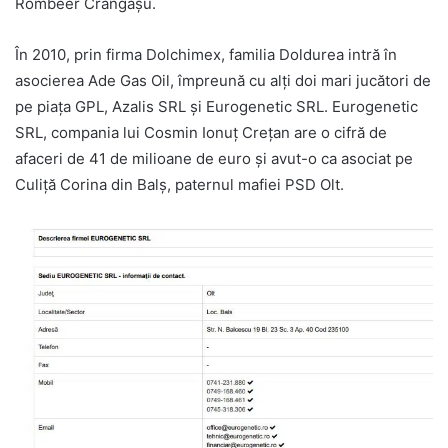
Rombeer Crângașu.
În 2010, prin firma Dolchimex, familia Doldurea intră în
asocierea Ade Gas Oil, împreună cu alți doi mari jucători de
pe piața GPL, Azalis SRL și Eurogenetic SRL. Eurogenetic
SRL, compania lui Cosmin Ionuț Crețan are o cifră de
afaceri de 41 de milioane de euro și avut-o ca asociat pe
Culiță Corina din Balș, paternul mafiei PSD Olt.