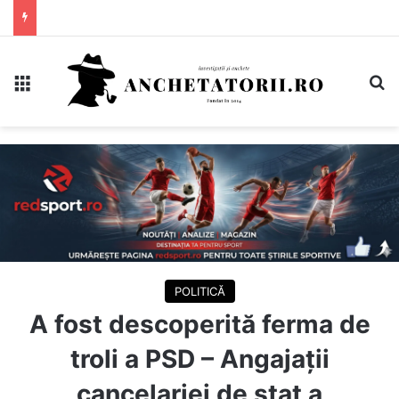
Meniu
C
POLITICĂ
A fost descoperită ferma de
troli a PSD – Angajații
cancelariei de stat a