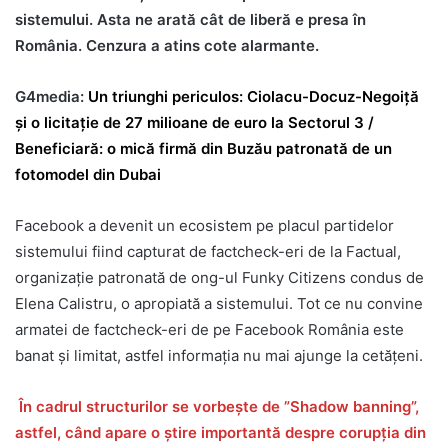
sistemului. Asta ne arată cât de liberă e presa în
România. Cenzura a atins cote alarmante.
G4media:
Un triunghi periculos: Ciolacu-Docuz-Negoiță
și o licitație de 27 milioane de euro la Sectorul 3 /
Beneficiară: o mică firmă din Buzău patronată de un
fotomodel din Dubai
Facebook a devenit un ecosistem pe placul partidelor
sistemului fiind capturat de factcheck-eri de la Factual,
organizație patronată de ong-ul Funky Citizens condus de
Elena Calistru, o apropiată a sistemului. Tot ce nu convine
armatei de factcheck-eri de pe Facebook România este
banat și limitat, astfel informația nu mai ajunge la cetățeni.
În cadrul structurilor se vorbește de ”Shadow banning”,
astfel, când apare o știre importantă despre corupția din