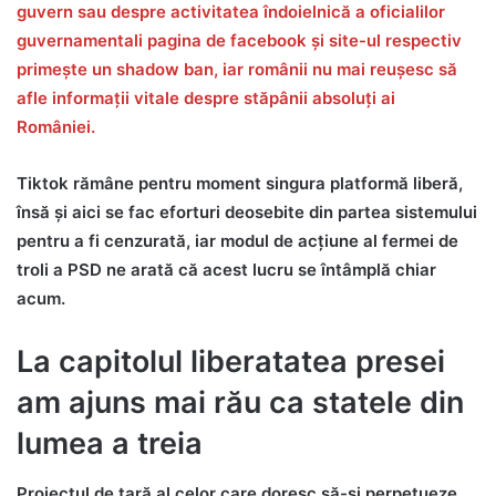
guvern sau despre activitatea îndoielnică a oficialilor
guvernamentali pagina de facebook și site-ul respectiv
primește un shadow ban, iar românii nu mai reușesc să
afle informații vitale despre stăpânii absoluți ai
României.
Tiktok rămâne pentru moment singura platformă liberă,
însă și aici se fac eforturi deosebite din partea sistemului
pentru a fi cenzurată, iar modul de acțiune al fermei de
troli a PSD ne arată că acest lucru se întâmplă chiar
acum.
La capitolul liberatatea presei
am ajuns mai rău ca statele din
lumea a treia
Proiectul de țară al celor care doresc să-și perpetueze