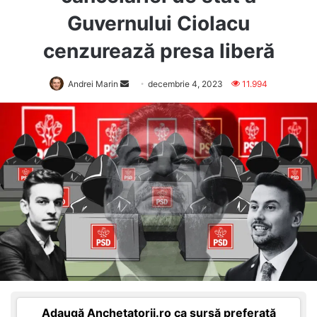
Guvernului Ciolacu
cenzurează presa liberă
Send
Andrei Marin
decembrie 4, 2023
11.994
an
email
Adaugă Anchetatorii.ro ca sursă preferată