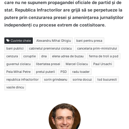
care nu ne supunem propagandei oficiale de partid și de
stat. Republica Infractorilor are grijă să se perpetueze la
putere prin cenzurarea presei și amenințarea jurnaliștilor
independenți cu procese extrem de costisitoare.
Cuvinte cheie
Alexandru Mihai Ghigiu
bani pentru presa
bani publici
cabinetul premierului ciolacu
cancelaria prim-ministrului
cenzura
coruptie
dna
elena udrea de buzau
ferma de troli a psd
guvernul ciolacu
libertatea presei
Marcel Ciolacu
Paul Ursachi
Peia Mihai Petre
pretul puterii
PSD
radu toader
republica infractorilor
sorin grindeanu
sorina docuz
tsd bucuresti
vasile dincu