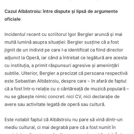
Cazul Albăstroiu: între dispute și lipsă de argumente
oficiale
Incidentul recent cu scriitorul Igor Bergler aruncă și mai
multă lumină asupra situației: Bergler susține că a fost
jignit de un individ pe care l‑a identificat ca fiind director
adjunct la Operă, iar când a întrebat ce legătură are acesta
cu instituția, a primit răspunsuri agresive și amenințări
subtile. Ulterior, Bergler a precizat că persoana respectivă
este Sebastian Albăstroiu, despre care – în afară de faptul
că a fost într‑o relație cu o cântăreață de muzică populară –
nu se găsește nimic concret: nici CV, nici declarație de
avere sau activitate legată de operă sau cultură.
Este notabil faptul că Albăstroiu nu pare să vină dintr-un
mediu cultural, ci mai degrabă pare că a fost numit în