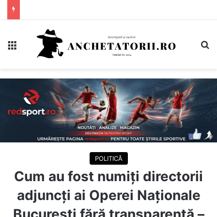
Meniu
C
POLITICĂ
Cum au fost numiți directorii
adjuncți ai Operei Naționale
București fără transparență –