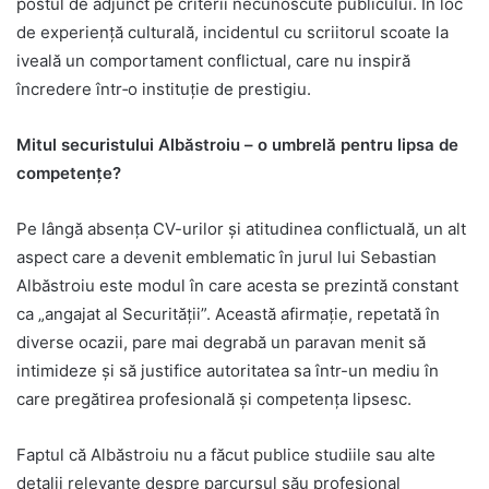
postul de adjunct pe criterii necunoscute publicului. În loc
de experiență culturală, incidentul cu scriitorul scoate la
iveală un comportament conflictual, care nu inspiră
încredere într‑o instituție de prestigiu.
Mitul securistului Albăstroiu – o umbrelă pentru lipsa de
competențe?
Pe lângă absența CV-urilor și atitudinea conflictuală, un alt
aspect care a devenit emblematic în jurul lui Sebastian
Albăstroiu este modul în care acesta se prezintă constant
ca „angajat al Securității”. Această afirmație, repetată în
diverse ocazii, pare mai degrabă un paravan menit să
intimideze și să justifice autoritatea sa într-un mediu în
care pregătirea profesională și competența lipsesc.
Faptul că Albăstroiu nu a făcut publice studiile sau alte
detalii relevante despre parcursul său profesional