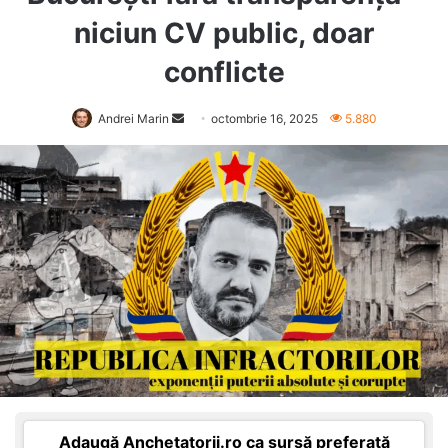
niciun CV public, doar
conflicte
Send
Andrei Marin
octombrie 16, 2025
5.880
an
email
Adaugă Anchetatorii.ro ca sursă preferată