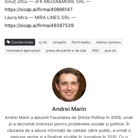
Ionuț Jifcu — JFK MEDIA&MORE SRL —
https://sicap.ai/firma/40866147
Laura Mira — MIRA LINES SRL —
https://sicap.ai/firma/49387539
Cuvinte cheie
cj olt
coruptie
florin barbu
marius oprescu
ministerul agriculturii
presa de partid si de stat
PSD
psd olt
Andrei Marin
Andrei Marin a absolvit Facultatea de Științe Politice în 2009, unde
și-a dezvoltat interesul pentru problemele sociale și politice. În
căutarea de a aduce informații de calitate către public, a urmat o
pasiune veche și a finalizat studiile în Jurnalism în 2010. Cu o