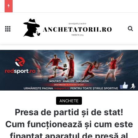
Meniu
C
ANCHETE
Presa de partid și de stat!
Cum funcționează și cum este
finanțat aparatul de presă al