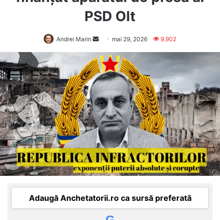
PSD Olt
Send
Andrei Marin
mai 29, 2026
9.902
an
email
Adaugă Anchetatorii.ro ca sursă preferată
G