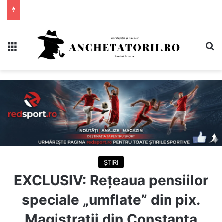
Meniu
C
ȘTIRI
EXCLUSIV: Rețeaua pensiilor
speciale „umflate” din pix.
Magistrații din Constanța