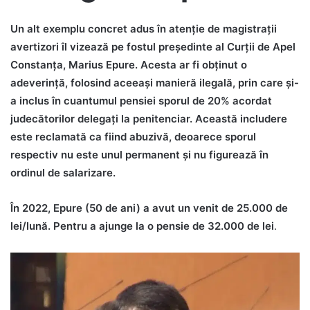
Un alt exemplu concret adus în atenție de magistrații
avertizori îl vizează pe fostul președinte al Curții de Apel
Constanța, Marius Epure. Acesta ar fi obținut o
adeverință, folosind aceeași manieră ilegală, prin care și-
a inclus în cuantumul pensiei sporul de 20% acordat
judecătorilor delegați la penitenciar. Această includere
este reclamată ca fiind abuzivă, deoarece sporul
respectiv nu este unul permanent și nu figurează în
ordinul de salarizare.
În 2022, Epure (50 de ani) a avut un venit de 25.000 de
lei/lună. Pentru a ajunge la o pensie de 32.000 de lei
.