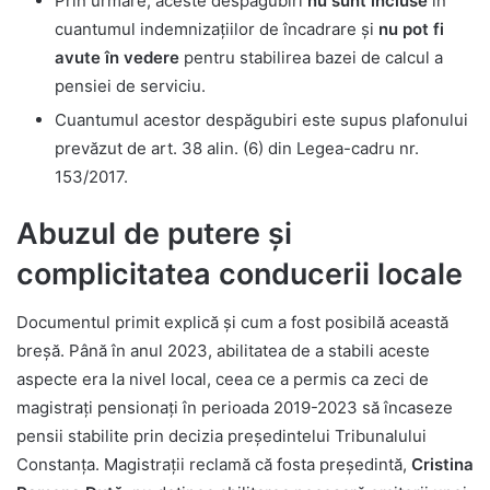
Prin urmare, aceste despăgubiri
nu sunt incluse
în
cuantumul indemnizațiilor de încadrare și
nu pot fi
avute în vedere
pentru stabilirea bazei de calcul a
pensiei de serviciu.
Cuantumul acestor despăgubiri este supus plafonului
prevăzut de art. 38 alin. (6) din Legea-cadru nr.
153/2017.
Abuzul de putere și
complicitatea conducerii locale
Documentul primit explică și cum a fost posibilă această
breșă. Până în anul 2023, abilitatea de a stabili aceste
aspecte era la nivel local, ceea ce a permis ca zeci de
magistrați pensionați în perioada 2019-2023 să încaseze
pensii stabilite prin decizia președintelui Tribunalului
Constanța. Magistrații reclamă că fosta președintă,
Cristina