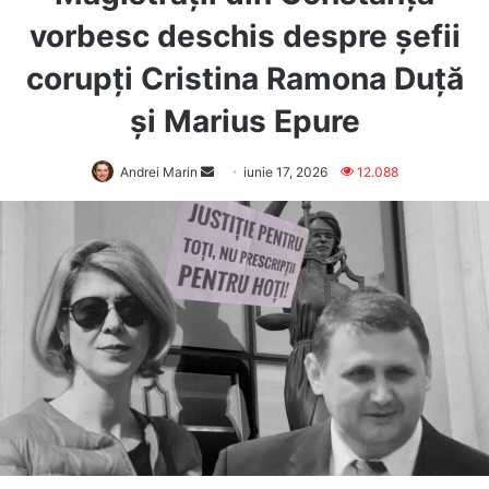
vorbesc deschis despre șefii
corupți Cristina Ramona Duță
și Marius Epure
Send
Andrei Marin
iunie 17, 2026
12.088
an
email