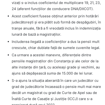
vizați s-a inclus coeficientul de multiplicare 19, 21, 23,
24 (aferent funcțiilor de conducere DNA/DIICOT).
Acest coeficient fusese obținut anterior prin hotărâri
judecătorești și era plătit sub formă de despăgubiri, în
tranșe anuale, fără a fi vreodată inclus în indemnizația
lunară de bază a magistraților.
Includerea ilegală a coeficienților a dus la pensii mult
crescute, chiar dublate față de sumele cuvenite legal.
Ca urmare a acestei manevre, diferențele dintre
pensiile magistraților din Constanța și ale celor de la
alte instanțe din țară, cu aceleași grade și vechimi, au
ajuns să depășească suma de 15.000 de lei lunar.
S-a ajuns la situația aberantă în care un judecător cu
grad de judecătorie încasează o pensie mult mai mare
decât un magistrat cu grad de Curte de Apel sau de
Înaltă Curte de Casație și Justiție (ICCJ) care s-a
pensionat după anul 2022.