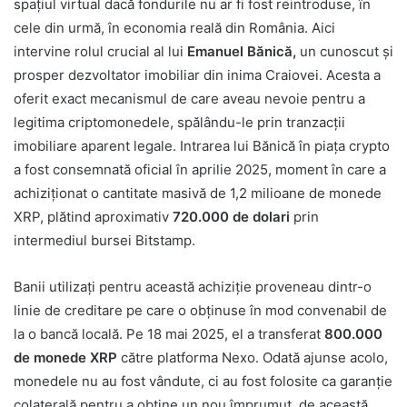
spațiul virtual dacă fondurile nu ar fi fost reintroduse, în
cele din urmă, în economia reală din România. Aici
intervine rolul crucial al lui
Emanuel Bănică,
un cunoscut și
prosper dezvoltator imobiliar din inima Craiovei. Acesta a
oferit exact mecanismul de care aveau nevoie pentru a
legitima criptomonedele, spălându-le prin tranzacții
imobiliare aparent legale. Intrarea lui Bănică în piața crypto
a fost consemnată oficial în aprilie 2025, moment în care a
achiziționat o cantitate masivă de 1,2 milioane de monede
XRP, plătind aproximativ
720.000 de dolari
prin
intermediul bursei Bitstamp.
Banii utilizați pentru această achiziție proveneau dintr-o
linie de creditare pe care o obținuse în mod convenabil de
la o bancă locală. Pe 18 mai 2025, el a transferat
800.000
de monede XRP
către platforma Nexo. Odată ajunse acolo,
monedele nu au fost vândute, ci au fost folosite ca garanție
colaterală pentru a obține un nou împrumut, de această