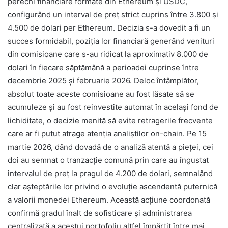
perechi financiare formate din Ethereum și USDC,
configurând un interval de preț strict cuprins între 3.800 și
4.500 de dolari per Ethereum. Decizia s-a dovedit a fi un
succes formidabil, poziția lor financiară generând venituri
din comisioane care s-au ridicat la aproximativ 8.000 de
dolari în fiecare săptămână a perioadei cuprinse între
decembrie 2025 și februarie 2026. Deloc întâmplător,
absolut toate aceste comisioane au fost lăsate să se
acumuleze și au fost reinvestite automat în același fond de
lichiditate, o decizie menită să evite retragerile frecvente
care ar fi putut atrage atenția analiștilor on-chain. Pe 15
martie 2026, dând dovadă de o analiză atentă a pieței, cei
doi au semnat o tranzacție comună prin care au îngustat
intervalul de preț la pragul de 4.200 de dolari, semnalând
clar așteptările lor privind o evoluție ascendentă puternică
a valorii monedei Ethereum. Această acțiune coordonată
confirmă gradul înalt de sofisticare și administrarea
centralizată a acestui portofoliu altfel împărțit între mai