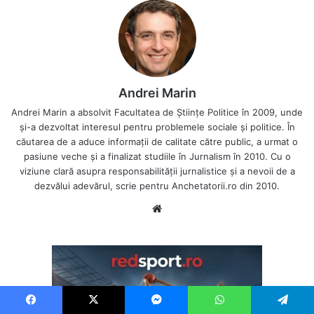
Andrei Marin
Andrei Marin a absolvit Facultatea de Științe Politice în 2009, unde
și-a dezvoltat interesul pentru problemele sociale și politice. În
căutarea de a aduce informații de calitate către public, a urmat o
pasiune veche și a finalizat studiile în Jurnalism în 2010. Cu o
viziune clară asupra responsabilității jurnalistice și a nevoii de a
dezvălui adevărul, scrie pentru Anchetatorii.ro din 2010.
Website
Facebook
X
Messenger
WhatsApp
Telegram