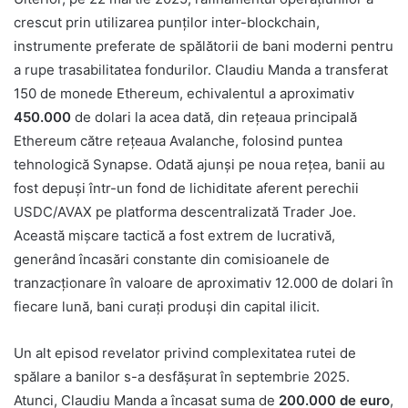
crescut prin utilizarea punților inter-blockchain,
instrumente preferate de spălătorii de bani moderni pentru
a rupe trasabilitatea fondurilor. Claudiu Manda a transferat
150 de monede Ethereum, echivalentul a aproximativ
450.000
de dolari la acea dată, din rețeaua principală
Ethereum către rețeaua Avalanche, folosind puntea
tehnologică Synapse. Odată ajunși pe noua rețea, banii au
fost depuși într-un fond de lichiditate aferent perechii
USDC/AVAX pe platforma descentralizată Trader Joe.
Această mișcare tactică a fost extrem de lucrativă,
generând încasări constante din comisioanele de
tranzacționare în valoare de aproximativ 12.000 de dolari în
fiecare lună, bani curați produși din capital ilicit.
Un alt episod revelator privind complexitatea rutei de
spălare a banilor s-a desfășurat în septembrie 2025.
Atunci, Claudiu Manda a încasat suma de
200.000 de euro
,