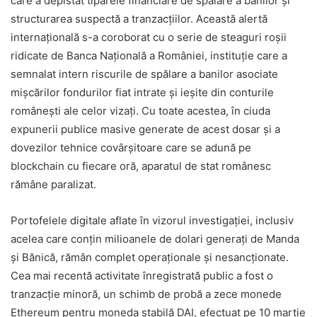
care a depistat tiparele financiare de spălare a banilor și
structurarea suspectă a tranzacțiilor. Această alertă
internațională s-a coroborat cu o serie de steaguri roșii
ridicate de Banca Națională a României, instituție care a
semnalat intern riscurile de spălare a banilor asociate
mișcărilor fondurilor fiat intrate și ieșite din conturile
românești ale celor vizați. Cu toate acestea, în ciuda
expunerii publice masive generate de acest dosar și a
dovezilor tehnice covârșitoare care se adună pe
blockchain cu fiecare oră, aparatul de stat românesc
rămâne paralizat.
Portofelele digitale aflate în vizorul investigației, inclusiv
acelea care conțin milioanele de dolari generați de Manda
și Bănică, rămân complet operaționale și nesancționate.
Cea mai recentă activitate înregistrată public a fost o
tranzacție minoră, un schimb de probă a zece monede
Ethereum pentru moneda stabilă DAI, efectuat pe 10 martie