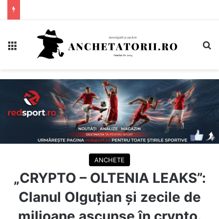
Meniu
C
ANCHETE
„CRYPTO – OLTENIA LEAKS”:
Clanul Olguțian și zecile de
milioane ascunse în crypto.