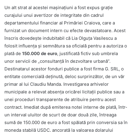
Un alt strat al acestei mașinațiuni a fost expus grație
curajului unui avertizor de integritate din cadrul
departamentului financiar al Primăriei Craiova, care a
furnizat un document intern cu efecte devastatoare. Acest
înscris dovedește indubitabil că Lia Olguța Vasilescu a
folosit influența și semnătura sa oficială pentru a autoriza o
plată de
150.000 de euro
, justificată fictiv sub umbrela
unor servicii de „consultanță în dezvoltare urbană”.
Destinatarul acestor fonduri publice a fost firma G. SRL, o
entitate comercială deținută, deloc surprinzător, de un văr
primar al lui Claudiu Manda. Investigarea arhivelor
municipale a relevat absența oricărei licitații publice sau a
unei proceduri transparente de atribuire pentru acest
contract. Imediat după emiterea notei interne de plată, într-
un interval uluitor de scurt de doar două zile, întreaga
sumă de 150.000 de euro a fost spălată prin conversia sa în
moneda stabilă USDC, ancorată la valoarea dolarului