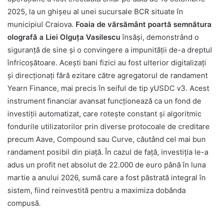
2025, la un ghișeu al unei sucursale BCR situate în
municipiul Craiova.
Foaia de vărsământ poartă semnătura
olografă a Liei Olguța Vasilescu
însăși, demonstrând o
siguranță de sine și o convingere a impunității de-a dreptul
înfricoșătoare. Acești bani fizici au fost ulterior digitalizați
și direcționați fără ezitare către agregatorul de randament
Yearn Finance, mai precis în seiful de tip yUSDC v3. Acest
instrument financiar avansat funcționează ca un fond de
investiții automatizat, care rotește constant și algoritmic
fondurile utilizatorilor prin diverse protocoale de creditare
precum Aave, Compound sau Curve, căutând cel mai bun
randament posibil din piață. În cazul de față, investiția le-a
adus un profit net absolut de 22.000 de euro până în luna
martie a anului 2026, sumă care a fost păstrată integral în
sistem, fiind reinvestită pentru a maximiza dobânda
compusă.