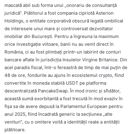
mascată abil sub forma unui „onorariu de consultanță
juridică”. Plătitorul a fost compania cipriotă Asterion
Holdings, o entitate corporativă obscură legată ombilical
de interesele unui mare și controversat dezvoltator
imobiliar din București. Pentru a îngreuna la maximum
orice investigație viitoare, banii nu au venit direct în
România, ci au fost plimbați printr-un labirint de conturi
bancare aflate în jurisdicția Insulelor Virgine Britanice. Din
acel paradis fiscal, într-o fereastră de timp de mai puțin de
48 de ore, fondurile au ajuns în ecosistemul crypto, fiind
convertite în moneda stabilă USDT pe platforma
descentralizată PancakeSwap. În mod ironic și sfidător,
această sumă exorbitantă a fost trecută în mod evaziv în
fișa sa de avere depusă la Parlamentul European pentru
anul 2025, fiind încadrată generic la secțiunea „alte
venituri”, cu o omitere voită a identității reale a entității
plătitoare.