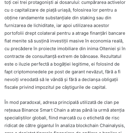
toți cei trei protagoniști ai dosarului: cumpărarea activelor
cu o capitalizare de piață uriașă, folosirea lor pentru a
obține randamente substanțiale din staking sau din
furnizarea de lichiditate, iar apoi utilizarea acestor
portofolii drept colateral pentru a atrage finanțări bancare
fiat menite să susțină investiții masive în economia reală,
cu precădere în proiecte imobiliare din inima Olteniei și în
contracte de consultanță extrem de bănoase. Rezultatul
este o iluzie perfectă a bogăției legitime, ei folosind de
fapt criptomonedele pe post de garant nevăzut, fără a fi
nevoiți vreodată să le vândă și fără a declanșa obligații
fiscale privind impozitul pe câștigurile de capital.
În mod paradoxal, adresa principală utilizată de clan pe
rețeaua Binance Smart Chain a atras până la urmă atenția
specialiștilor globali, fiind marcată cu o etichetă de risc
ridicat de către gigantul în analiza blockchain Chainalysis,