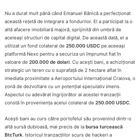
Nu a durat mult până când Emanuel Bănică a perfecționat
această rețetă de integrare a fondurilor. El a participat la o
altă afacere imobiliară majoră, sprijinită din umbră de
aceleași structuri de capital digital. De această dată, el a
utilizat un fond colateral de
250.000 USDC
pe aceeași
platformă Nexo pentru a securiza un împrumut fiat în
valoare de
200.000 de dolari
. Cu acești bani, a achiziționat
strategic un teren cu o suprafață de 2 hectare aflat în
imediata proximitate a Aeroportului Internațional Craiova, o
zonă de dezvoltare cu un potențial speculativ imens.
Aspectul cu adevărat îngrijorător al acestei tranzacții
constă în proveniența acelui colateral de
250.000 USDC
.
Acești bani au curs către portofelul său provenind dintr-o
altă sursă dubioasă, mai precis de la
bursa turcească
BtcTurk
. Istoricul tranzacțiilor scurs de hackeri a