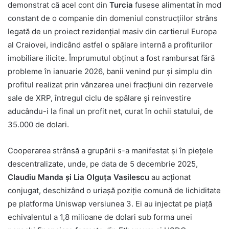
demonstrat că acel cont din
Turcia
fusese alimentat în mod
constant de o companie din domeniul construcțiilor strâns
legată de un proiect rezidențial masiv din cartierul Europa
al Craiovei, indicând astfel o spălare internă a profiturilor
imobiliare ilicite. Împrumutul obținut a fost rambursat fără
probleme în ianuarie 2026, banii venind pur și simplu din
profitul realizat prin vânzarea unei fracțiuni din rezervele
sale de XRP, întregul ciclu de spălare și reinvestire
aducându-i la final un profit net, curat în ochii statului, de
35.000 de dolari.
Cooperarea strânsă a grupării s-a manifestat și în piețele
descentralizate, unde, pe data de 5 decembrie 2025,
Claudiu Manda și Lia Olguța Vasilescu
au acționat
conjugat, deschizând o uriașă poziție comună de lichiditate
pe platforma Uniswap versiunea 3. Ei au injectat pe piață
echivalentul a 1,8 milioane de dolari sub forma unei