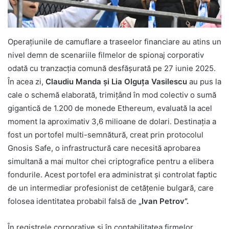
Operațiunile de camuflare a traseelor financiare au atins un
nivel demn de scenariile filmelor de spionaj corporativ
odată cu tranzacția comună desfășurată pe 27 iunie 2025.
În acea zi,
Claudiu Manda și Lia Olguța Vasilescu
au pus la
cale o schemă elaborată, trimițând în mod colectiv o sumă
gigantică de 1.200 de monede Ethereum, evaluată la acel
moment la aproximativ 3,6 milioane de dolari. Destinația a
fost un portofel multi-semnătură, creat prin protocolul
Gnosis Safe, o infrastructură care necesită aprobarea
simultană a mai multor chei criptografice pentru a elibera
fondurile. Acest portofel era administrat și controlat faptic
de un intermediar profesionist de cetățenie bulgară, care
folosea identitatea probabil falsă de
„Ivan Petrov”.
În registrele corporative și în contabilitatea firmelor