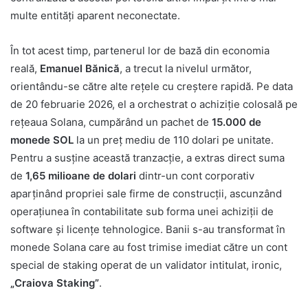
multe entități aparent neconectate.
În tot acest timp, partenerul lor de bază din economia
reală,
Emanuel Bănică
, a trecut la nivelul următor,
orientându-se către alte rețele cu creștere rapidă. Pe data
de 20 februarie 2026, el a orchestrat o achiziție colosală pe
rețeaua Solana, cumpărând un pachet de
15.000 de
monede SOL
la un preț mediu de 110 dolari pe unitate.
Pentru a susține această tranzacție, a extras direct suma
de
1,65 milioane de dolari
dintr-un cont corporativ
aparținând propriei sale firme de construcții, ascunzând
operațiunea în contabilitate sub forma unei achiziții de
software și licențe tehnologice. Banii s-au transformat în
monede Solana care au fost trimise imediat către un cont
special de staking operat de un validator intitulat, ironic,
„Craiova Staking”
.