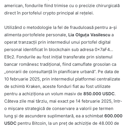
american, fondurile fiind trimise cu o precizie chirurgicală
direct în portofelul crypto principal al rețelei.
Utilizând o metodologie la fel de frauduloasă pentru a-și
alimenta portofelele personale,
Lia Olguța Vasilescu
a
operat tranzacții prin intermediul unui portofel digital
personal identificat în blockchain sub adresa 0x7aF4…
E9c2. Fondurile au fost inițial transferate prin sistemul
bancar românesc tradițional, fiind camuflate grosolan ca
„onorarii de consultanță în planificare urbană”. Pe data de
10 februarie 2025, prin intermediul platformei centralizate
de schimb Kraken, aceste fonduri fiat au fost utilizate
pentru a achiziționa un volum masiv de
850.000 USDC
.
Câteva zile mai târziu, mai exact pe 14 februarie 2025, într-
o mișcare strategică de conservare a valorii pe termen
lung și de ascundere suplimentară, ea a schimbat
600.000
USDC
pentru Bitcoin, la un preț de achiziție de 48.000 de