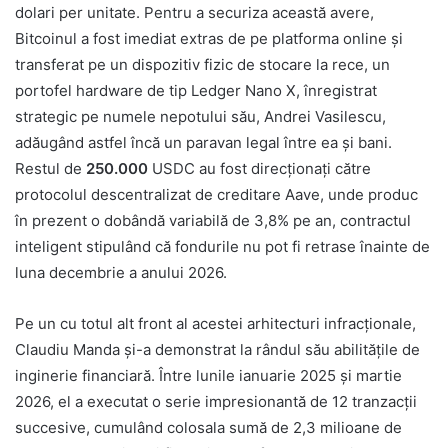
dolari per unitate. Pentru a securiza această avere,
Bitcoinul a fost imediat extras de pe platforma online și
transferat pe un dispozitiv fizic de stocare la rece, un
portofel hardware de tip Ledger Nano X, înregistrat
strategic pe numele nepotului său, Andrei Vasilescu,
adăugând astfel încă un paravan legal între ea și bani.
Restul de
250.000
USDC au fost direcționați către
protocolul descentralizat de creditare Aave, unde produc
în prezent o dobândă variabilă de 3,8% pe an, contractul
inteligent stipulând că fondurile nu pot fi retrase înainte de
luna decembrie a anului 2026.
Pe un cu totul alt front al acestei arhitecturi infracționale,
Claudiu Manda și-a demonstrat la rândul său abilitățile de
inginerie financiară. Între lunile ianuarie 2025 și martie
2026, el a executat o serie impresionantă de 12 tranzacții
succesive, cumulând colosala sumă de 2,3 milioane de