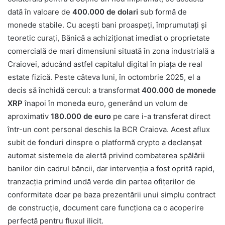
dată în valoare de
400.000 de dolari
sub formă de
monede stabile. Cu acești bani proaspeți, împrumutați și
teoretic curați, Bănică a achiziționat imediat o proprietate
comercială de mari dimensiuni situată în zona industrială a
Craiovei, aducând astfel capitalul digital în piața de real
estate fizică. Peste câteva luni, în octombrie 2025, el a
decis să închidă cercul: a transformat
400.000 de monede
XRP
înapoi în moneda euro, generând un volum de
aproximativ
180.000 de euro
pe care i-a transferat direct
într-un cont personal deschis la BCR Craiova. Acest aflux
subit de fonduri dinspre o platformă crypto a declanșat
automat sistemele de alertă privind combaterea spălării
banilor din cadrul băncii, dar intervenția a fost oprită rapid,
tranzacția primind undă verde din partea ofițerilor de
conformitate doar pe baza prezentării unui simplu contract
de construcție, document care funcționa ca o acoperire
perfectă pentru fluxul ilicit.