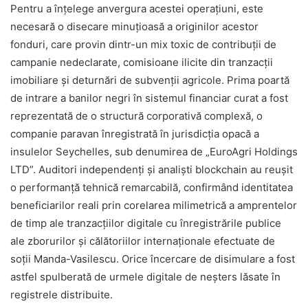
Pentru a înțelege anvergura acestei operațiuni, este
necesară o disecare minuțioasă a originilor acestor
fonduri, care provin dintr-un mix toxic de contribuții de
campanie nedeclarate, comisioane ilicite din tranzacții
imobiliare și deturnări de subvenții agricole. Prima poartă
de intrare a banilor negri în sistemul financiar curat a fost
reprezentată de o structură corporativă complexă, o
companie paravan înregistrată în jurisdicția opacă a
insulelor Seychelles, sub denumirea de „EuroAgri Holdings
LTD”. Auditori independenți și analiști blockchain au reușit
o performanță tehnică remarcabilă, confirmând identitatea
beneficiarilor reali prin corelarea milimetrică a amprentelor
de timp ale tranzacțiilor digitale cu înregistrările publice
ale zborurilor și călătoriilor internaționale efectuate de
soții Manda-Vasilescu. Orice încercare de disimulare a fost
astfel spulberată de urmele digitale de neșters lăsate în
registrele distribuite.