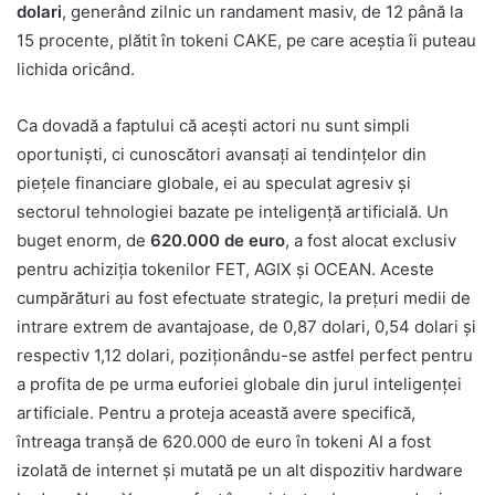
dolari
, generând zilnic un randament masiv, de 12 până la
15 procente, plătit în tokeni CAKE, pe care aceștia îi puteau
lichida oricând.
Ca dovadă a faptului că acești actori nu sunt simpli
oportuniști, ci cunoscători avansați ai tendințelor din
piețele financiare globale, ei au speculat agresiv și
sectorul tehnologiei bazate pe inteligență artificială. Un
buget enorm, de
620.000 de euro
, a fost alocat exclusiv
pentru achiziția tokenilor FET, AGIX și OCEAN. Aceste
cumpărături au fost efectuate strategic, la prețuri medii de
intrare extrem de avantajoase, de 0,87 dolari, 0,54 dolari și
respectiv 1,12 dolari, poziționându-se astfel perfect pentru
a profita de pe urma euforiei globale din jurul inteligenței
artificiale. Pentru a proteja această avere specifică,
întreaga tranșă de 620.000 de euro în tokeni AI a fost
izolată de internet și mutată pe un alt dispozitiv hardware