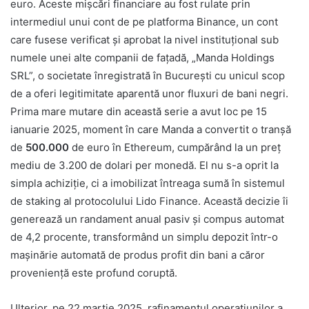
euro. Aceste mișcări financiare au fost rulate prin
intermediul unui cont de pe platforma Binance, un cont
care fusese verificat și aprobat la nivel instituțional sub
numele unei alte companii de fațadă, „Manda Holdings
SRL”, o societate înregistrată în București cu unicul scop
de a oferi legitimitate aparentă unor fluxuri de bani negri.
Prima mare mutare din această serie a avut loc pe 15
ianuarie 2025, moment în care Manda a convertit o tranșă
de
500.000
de euro în Ethereum, cumpărând la un preț
mediu de 3.200 de dolari per monedă. El nu s-a oprit la
simpla achiziție, ci a imobilizat întreaga sumă în sistemul
de staking al protocolului Lido Finance. Această decizie îi
generează un randament anual pasiv și compus automat
de 4,2 procente, transformând un simplu depozit într-o
mașinărie automată de produs profit din bani a căror
proveniență este profund coruptă.
Ulterior, pe 22 martie 2025, rafinamentul operațiunilor a