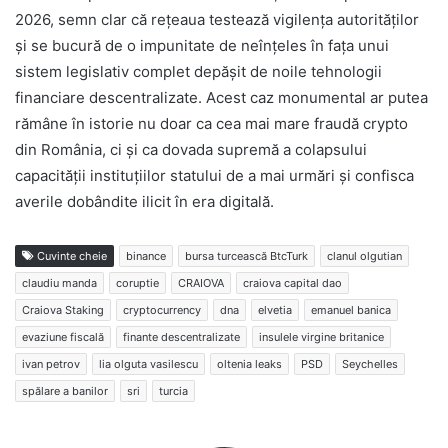
2026, semn clar că rețeaua testează vigilența autorităților
și se bucură de o impunitate de neînțeles în fața unui
sistem legislativ complet depășit de noile tehnologii
financiare descentralizate. Acest caz monumental ar putea
rămâne în istorie nu doar ca cea mai mare fraudă crypto
din România, ci și ca dovada supremă a colapsului
capacității instituțiilor statului de a mai urmări și confisca
averile dobândite ilicit în era digitală.
Cuvinte cheie
binance
bursa turcească BtcTurk
clanul olgutian
claudiu manda
coruptie
CRAIOVA
craiova capital dao
Craiova Staking
cryptocurrency
dna
elvetia
emanuel banica
evaziune fiscală
finante descentralizate
insulele virgine britanice
ivan petrov
lia olguta vasilescu
oltenia leaks
PSD
Seychelles
spălare a banilor
sri
turcia