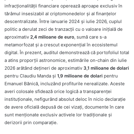
infracționalității financiare operează aproape exclusiv în
tărâmul insesizabil al criptomonedelor și al finanțelor
descentralizate. Între ianuarie 2024 și iulie 2026, cuplul
politic a derulat zeci de tranzacții cu o valoare inițială de
aproximativ
2,4 milioane de euro
, sumă care s-a
metamorfozat și a crescut exponențial în ecosistemul
digital. În prezent, auditul demonstrează că portofoliul total
a atins proporții astronomice, estimările on-chain din iulie
2026 arătând dețineri de aproximativ
3,1 milioane de dolari
pentru Claudiu Manda și
1,9 milioane de dolari
pentru
Emanuel Bănică, incluzând profiturile nerealizate. Aceste
averi colosale sfidează orice logică a transparenței
instituționale, nefigurând absolut deloc în nicio declarație
de avere oficială depusă de cei vizați, documente în care
sunt menționate exclusiv activele lor tradiționale și
derizorii prin comparație.