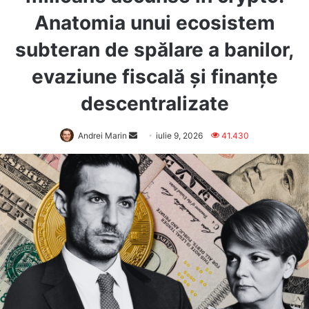
Anatomia unui ecosistem
subteran de spălare a banilor,
evaziune fiscală și finanțe
descentralizate
Send
Andrei Marin
iulie 9, 2026
41.430
an
email