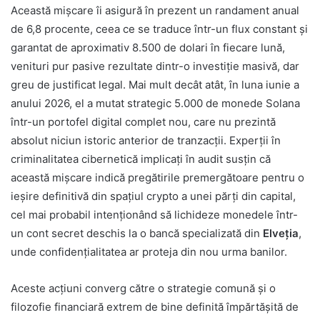
Această mișcare îi asigură în prezent un randament anual
de 6,8 procente, ceea ce se traduce într-un flux constant și
garantat de aproximativ 8.500 de dolari în fiecare lună,
venituri pur pasive rezultate dintr-o investiție masivă, dar
greu de justificat legal. Mai mult decât atât, în luna iunie a
anului 2026, el a mutat strategic 5.000 de monede Solana
într-un portofel digital complet nou, care nu prezintă
absolut niciun istoric anterior de tranzacții. Experții în
criminalitatea cibernetică implicați în audit susțin că
această mișcare indică pregătirile premergătoare pentru o
ieșire definitivă din spațiul crypto a unei părți din capital,
cel mai probabil intenționând să lichideze monedele într-
un cont secret deschis la o bancă specializată din
Elveția
,
unde confidențialitatea ar proteja din nou urma banilor.
Aceste acțiuni converg către o strategie comună și o
filozofie financiară extrem de bine definită împărtășită de