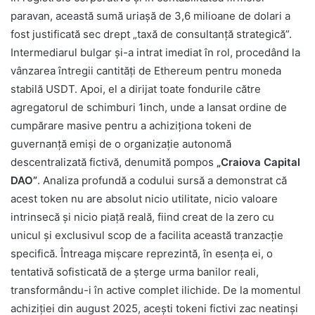
paravan, această sumă uriașă de 3,6 milioane de dolari a
fost justificată sec drept „taxă de consultanță strategică”.
Intermediarul bulgar și-a intrat imediat în rol, procedând la
vânzarea întregii cantități de Ethereum pentru moneda
stabilă USDT. Apoi, el a dirijat toate fondurile către
agregatorul de schimburi 1inch, unde a lansat ordine de
cumpărare masive pentru a achiziționa tokeni de
guvernanță emiși de o organizație autonomă
descentralizată fictivă, denumită pompos
„Craiova Capital
DAO”
. Analiza profundă a codului sursă a demonstrat că
acest token nu are absolut nicio utilitate, nicio valoare
intrinsecă și nicio piață reală, fiind creat de la zero cu
unicul și exclusivul scop de a facilita această tranzacție
specifică. Întreaga mișcare reprezintă, în esența ei, o
tentativă sofisticată de a șterge urma banilor reali,
transformându-i în active complet ilichide. De la momentul
achiziției din august 2025, acești tokeni fictivi zac neatinși