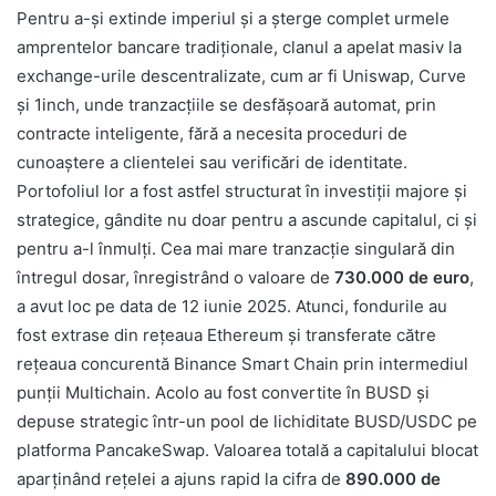
Pentru a-și extinde imperiul și a șterge complet urmele
amprentelor bancare tradiționale, clanul a apelat masiv la
exchange-urile descentralizate, cum ar fi Uniswap, Curve
și 1inch, unde tranzacțiile se desfășoară automat, prin
contracte inteligente, fără a necesita proceduri de
cunoaștere a clientelei sau verificări de identitate.
Portofoliul lor a fost astfel structurat în investiții majore și
strategice, gândite nu doar pentru a ascunde capitalul, ci și
pentru a-l înmulți. Cea mai mare tranzacție singulară din
întregul dosar, înregistrând o valoare de
730.000 de euro
,
a avut loc pe data de 12 iunie 2025. Atunci, fondurile au
fost extrase din rețeaua Ethereum și transferate către
rețeaua concurentă Binance Smart Chain prin intermediul
punții Multichain. Acolo au fost convertite în BUSD și
depuse strategic într-un pool de lichiditate BUSD/USDC pe
platforma PancakeSwap. Valoarea totală a capitalului blocat
aparținând rețelei a ajuns rapid la cifra de
890.000 de