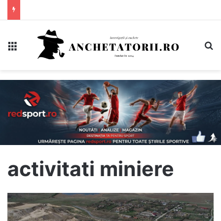
Meniu
C
activitati miniere