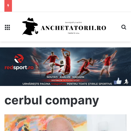
Meniu
C
cerbul company