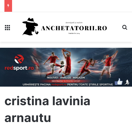
Meniu
C
cristina lavinia
arnautu