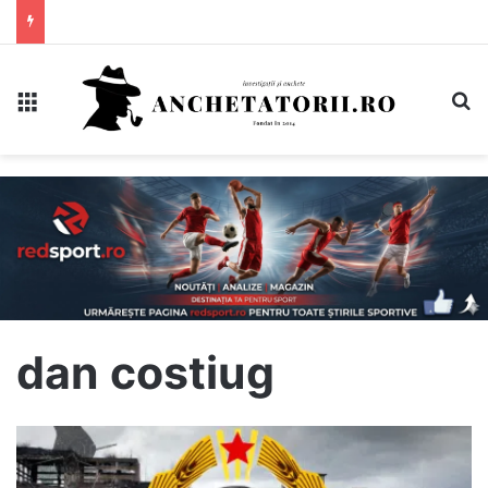
Meniu
C
dan costiug