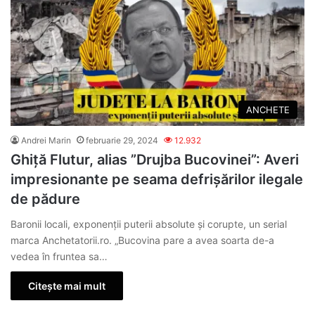
ANCHETE
Andrei Marin
februarie 29, 2024
12.932
Ghiță Flutur, alias ”Drujba Bucovinei”: Averi
impresionante pe seama defrișărilor ilegale
de pădure
Baronii locali, exponenții puterii absolute și corupte, un serial
marca Anchetatorii.ro. „Bucovina pare a avea soarta de-a
vedea în fruntea sa…
Citește mai mult