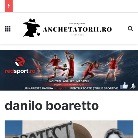
Meniu
C
danilo boaretto