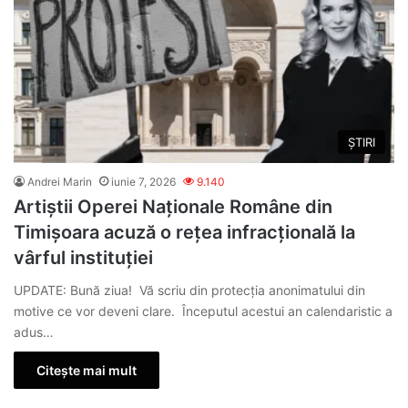
ȘTIRI
Andrei Marin
iunie 7, 2026
9.140
Artiștii Operei Naționale Române din
Timișoara acuză o rețea infracțională la
vârful instituției
UPDATE: Bună ziua! Vă scriu din protecția anonimatului din
motive ce vor deveni clare. Începutul acestui an calendaristic a
adus…
Citește mai mult