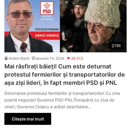
ȘTIRI
Andrei Marin
ianuarie 14, 2024
30.413
Mai răsfirați băieți! Cum este deturnat
protestul fermierilor și transportatorilor de
așa ziși lideri, în fapt membri PSD și PNL
Deturnarea protestului fermierilor și transportatorilor! Cu cine
poartă negocieri Guvernul PSD-PNL?Începând cu ziua de
vineri, Guvernul Ciolacu a arătat deschidere…
Citește mai mult