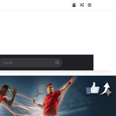
Log In
Articol aleatoriu
Sidebar
k
SS
Caută