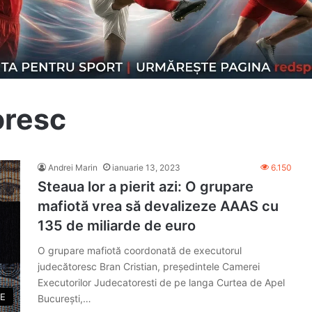
oresc
Andrei Marin
ianuarie 13, 2023
6.150
Steaua lor a pierit azi: O grupare
mafiotă vrea să devalizeze AAAS cu
135 de miliarde de euro
O grupare mafiotă coordonată de executorul
judecătoresc Bran Cristian, președintele Camerei
Executorilor Judecatoresti de pe langa Curtea de Apel
E
București,…