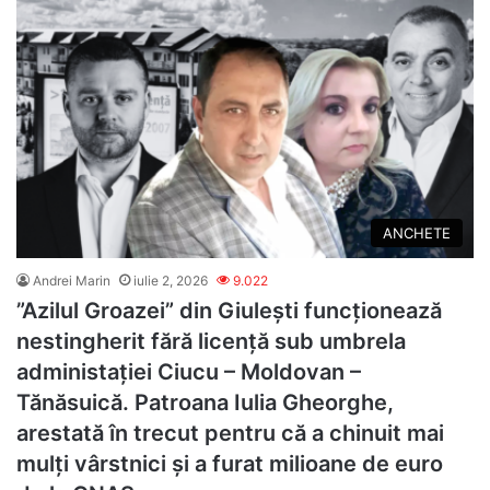
ANCHETE
Andrei Marin
iulie 2, 2026
9.022
”Azilul Groazei” din Giulești funcționează
nestingherit fără licență sub umbrela
administației Ciucu – Moldovan –
Tănăsuică. Patroana Iulia Gheorghe,
arestată în trecut pentru că a chinuit mai
mulți vârstnici și a furat milioane de euro