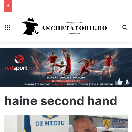
Meniu
C
haine second hand