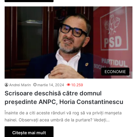
ECONOMIE
Andrei Marin
martie 14, 2024
10.259
Scrisoare deschisă către domnul
președinte ANPC, Horia Constantinescu
Înainte de a citi aceste rânduri vă rog să va priviți manșeta
hainei. Observați acea umbră de la purtare? Vedeți…
Citește mai mult