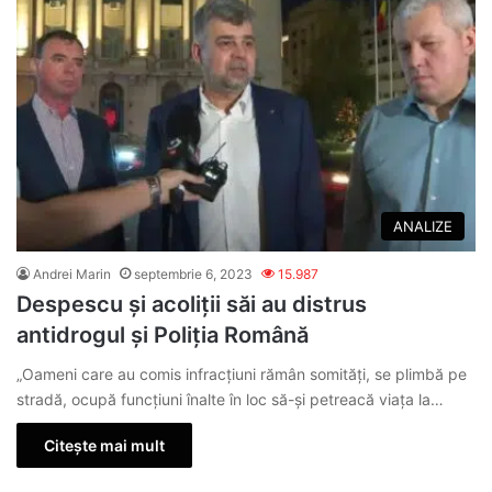
ANALIZE
Andrei Marin
septembrie 6, 2023
15.987
Despescu și acoliții săi au distrus
antidrogul și Poliția Română
„Oameni care au comis infracțiuni rămân somităţi, se plimbă pe
stradă, ocupă funcţiuni înalte în loc să-şi petreacă viaţa la…
Citește mai mult