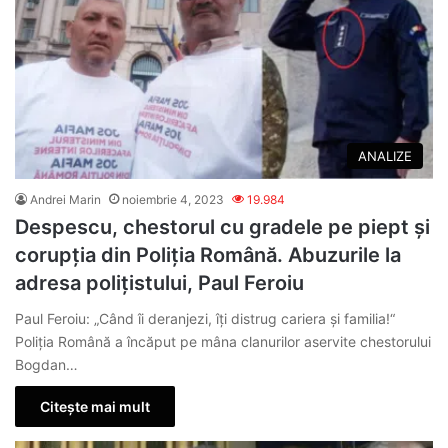
ANALIZE
Andrei Marin
noiembrie 4, 2023
19.984
Despescu, chestorul cu gradele pe piept și
corupția din Poliția Română. Abuzurile la
adresa polițistului, Paul Feroiu
Paul Feroiu: „Când îi deranjezi, îţi distrug cariera şi familia!“
Poliția Română a încăput pe mâna clanurilor aservite chestorului
Bogdan…
Citește mai mult