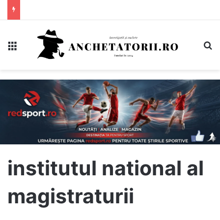
Meniu
C
institutul national al
magistraturii