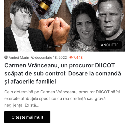
ANCHETE
Andrei Marin
decembrie 18, 2022
7.448
Carmen Vrânceanu, un procuror DIICOT
scăpat de sub control: Dosare la comandă
și afacerile familiei
Ce o determină pe Carmen Vrânceanu, procuror DIICOT să își
exercite atribuțiile specifice cu rea credință sau gravă
neglijență! Există…
Citește mai mult