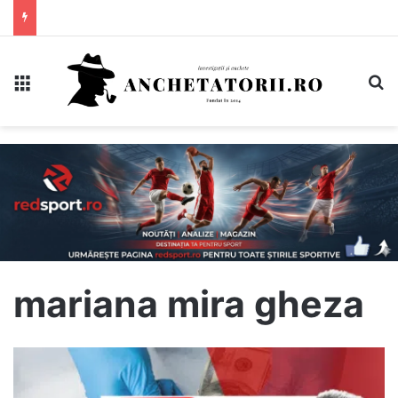
Meniu
C
mariana mira gheza