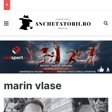
Meniu
C
marin vlase