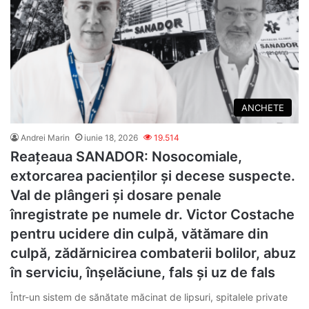
ANCHETE
Andrei Marin
iunie 18, 2026
19.514
Reațeaua SANADOR: Nosocomiale,
extorcarea pacienților și decese suspecte.
Val de plângeri și dosare penale
înregistrate pe numele dr. Victor Costache
pentru ucidere din culpă, vătămare din
culpă, zădărnicirea combaterii bolilor, abuz
în serviciu, înșelăciune, fals și uz de fals
Într-un sistem de sănătate măcinat de lipsuri, spitalele private