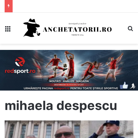
Meniu
C
mihaela despescu