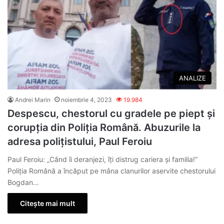
ANALIZE
Andrei Marin
noiembrie 4, 2023
19.984
Despescu, chestorul cu gradele pe piept și
corupția din Poliția Română. Abuzurile la
adresa polițistului, Paul Feroiu
Paul Feroiu: „Când îi deranjezi, îţi distrug cariera şi familia!“
Poliția Română a încăput pe mâna clanurilor aservite chestorului
Bogdan…
Citește mai mult