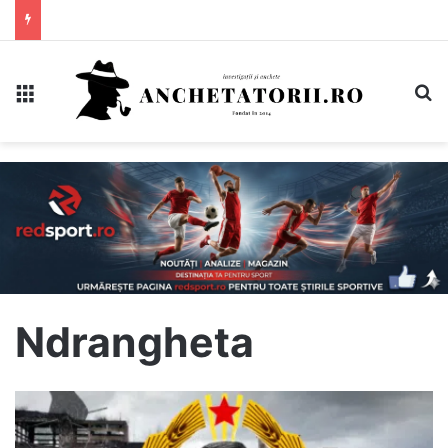
Meniu
C
Ndrangheta