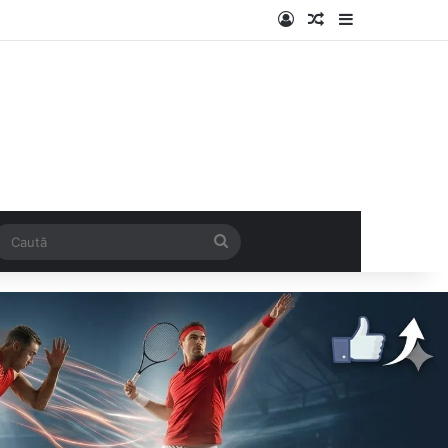
Log In
Articol aleatoriu
Sidebar
k
SS
Caută