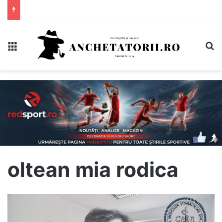
Meniu
C
oltean mia rodica