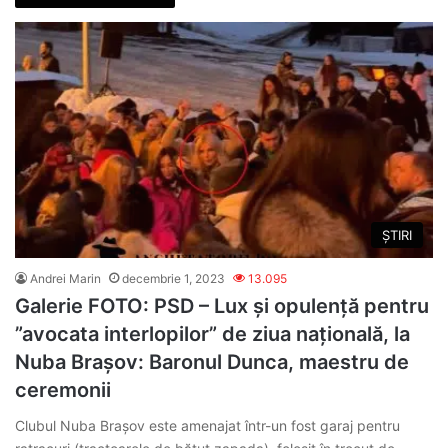
ȘTIRI
Andrei Marin
decembrie 1, 2023
13.095
Galerie FOTO: PSD – Lux și opulență pentru
”avocata interlopilor” de ziua națională, la
Nuba Brașov: Baronul Dunca, maestru de
ceremonii
Clubul Nuba Brașov este amenajat într-un fost garaj pentru