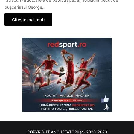
ratracuri (tractoarele de bătut zapada), folosit în trecut de
pușcăriașul George…
Citește mai mult
COPYRIGHT ANCHETATORII (c) 2020-2023