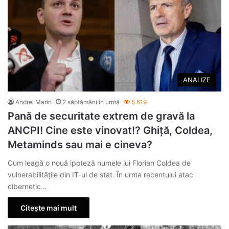
ANALIZE
Andrei Marin
2 săptămâni în urmă
5.619
Pană de securitate extrem de gravă la
ANCPI! Cine este vinovat!? Ghiță, Coldea,
Metaminds sau mai e cineva?
Cum leagă o nouă ipoteză numele lui Florian Coldea de
vulnerabilitățile din IT-ul de stat. În urma recentului atac
cibernetic…
Citește mai mult