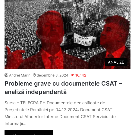
ANALIZE
Andrei Marin
decembrie 8, 2024
16.142
Probleme grave cu documentele CSAT –
analiză independentă
Sursa – TELEGRA.PH Documentele declasificate de
Președintele României pe 04.12.2024: Document CSAT
Ministerul Afacerilor Interne Document CSAT Serviciul de
Informații…