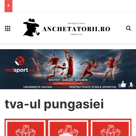
Meniu
C
tva-ul pungasiei