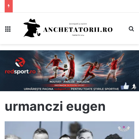
Meniu
C
urmanczi eugen