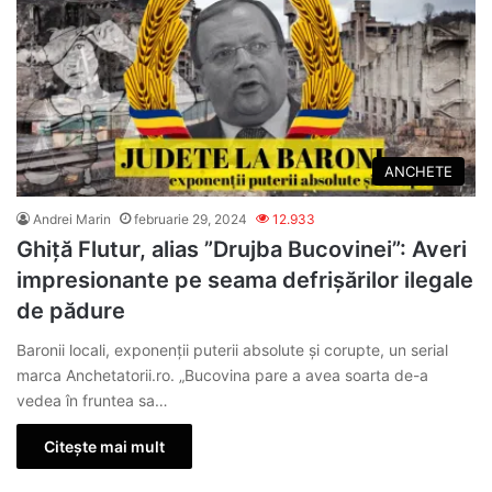
ANCHETE
Andrei Marin
februarie 29, 2024
12.933
Ghiță Flutur, alias ”Drujba Bucovinei”: Averi
impresionante pe seama defrișărilor ilegale
de pădure
Baronii locali, exponenții puterii absolute și corupte, un serial
marca Anchetatorii.ro. „Bucovina pare a avea soarta de-a
vedea în fruntea sa…
Citește mai mult