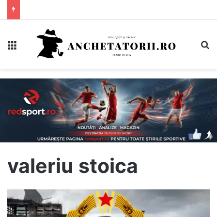
Meniu
C
valeriu stoica