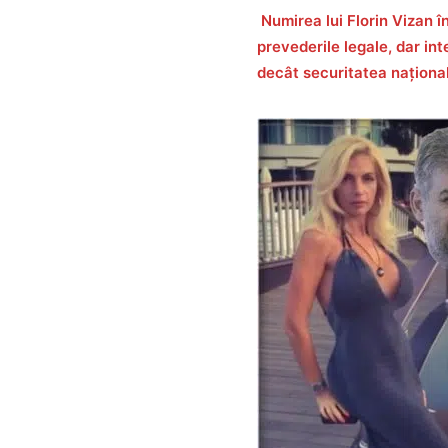
Numirea lui Florin Vizan î
prevederile legale, dar in
decât securitatea naționa