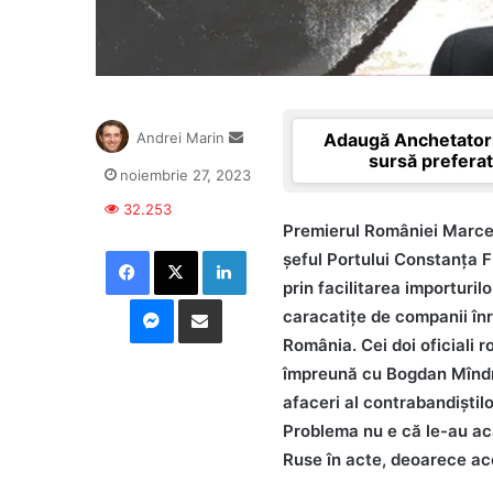
Send
Adaugă Anchetatori
Andrei Marin
an
sursă prefera
noiembrie 27, 2023
email
32.253
Premierul României Marcel 
Facebook
X
LinkedIn
șeful Portului Constanța F
prin facilitarea importuril
Messenger
Distribuie prin mail
caracatițe de companii înre
România. Cei doi oficiali 
împreună cu Bogdan Mîndre
afaceri al contrabandiștil
Problema nu e că le-au aca
Ruse în acte, deoarece ac