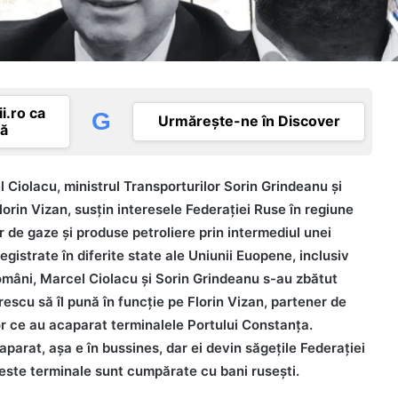
i.ro ca
G
Urmărește-ne în Discover
tă
Ciolacu, ministrul Transporturilor Sorin Grindeanu și
lorin Vizan, susțin interesele Federației Ruse în regiune
or de gaze și produse petroliere prin intermediul unei
gistrate în diferite state ale Uniunii Euopene, inclusiv
români, Marcel Ciolacu și Sorin Grindeanu s-au zbătut
scu să îl pună în funcție pe Florin Vizan, partener de
or ce au acaparat terminalele Portului Constanța.
parat, așa e în bussines, dar ei devin săgețile Federației
este terminale sunt cumpărate cu bani rusești.