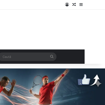
Log In
Articol aleatoriu
Sidebar
k
SS
Caută