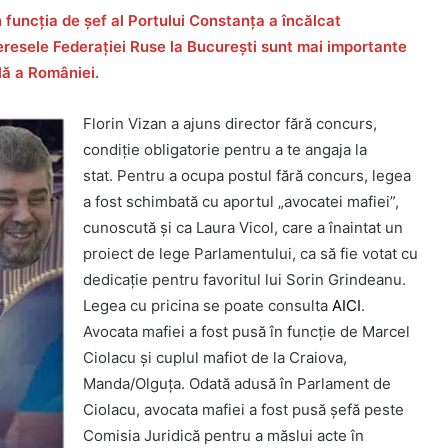
n funcția de șef al Portului Constanța a încălcat
teresele Federației Ruse la București sunt mai importante
lă a României.
Florin Vizan a ajuns director fără concurs,
condiţie obligatorie pentru a te angaja la
stat. Pentru a ocupa postul fără concurs, legea
a fost schimbată cu aportul „avocatei mafiei”,
cunoscută și ca Laura Vicol, care a înaintat un
proiect de lege Parlamentului, ca să fie votat cu
dedicație pentru favoritul lui Sorin Grindeanu.
Legea cu pricina se poate consulta
AICI
.
Avocata mafiei a fost pusă în funcție de Marcel
Ciolacu și cuplul mafiot de la Craiova,
Manda/Olguța. Odată adusă în Parlament de
Ciolacu, avocata mafiei a fost pusă șefă peste
Comisia Juridică pentru a măslui acte în