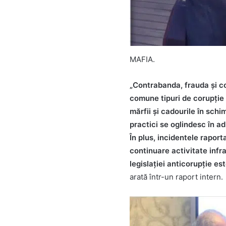
MAFIA.
„Contrabanda, frauda şi co
comune tipuri de corupție
mărfii și cadourile în schi
practici se oglindesc în a
În plus, incidentele raport
continuare activitate infra
legislației anticorupție est
arată într-un raport intern.