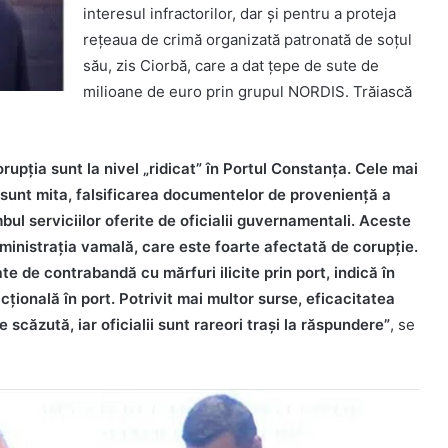
interesul infractorilor, dar și pentru a proteja
rețeaua de crimă organizată patronată de soțul
său, zis Ciorbă, care a dat țepe de sute de
milioane de euro prin grupul NORDIS. Trăiască
rupţia sunt la nivel „ridicat” în Portul Constanța. Cele mai
 sunt mita, falsificarea documentelor de proveniență a
mbul serviciilor oferite de oficialii guvernamentali. Aceste
dministrația vamală, care este foarte afectată de corupție.
ate de contrabandă cu mărfuri ilicite prin port, indică în
cțională în port. Potrivit mai multor surse, eficacitatea
e scăzută, iar oficialii sunt rareori trași la răspundere”
, se