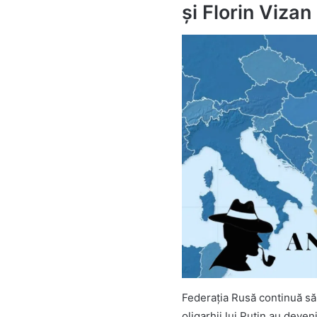
și Florin Vizan
Federația Rusă continuă să 
oligarhii lui Putin au deven