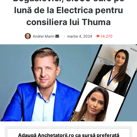
lună de la Electrica pentru
consiliera lui Thuma
Send
Andrei Marin
martie 4, 2024
14.270
an
email
Adaugă Anchetatorii.ro ca sursă preferată