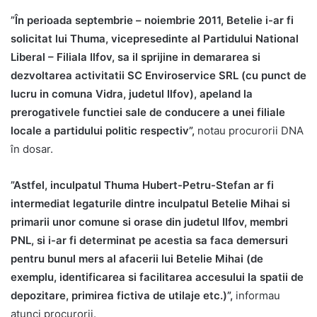
”În perioada septembrie – noiembrie 2011, Betelie i-ar fi
solicitat lui Thuma, vicepresedinte al Partidului National
Liberal – Filiala Ilfov, sa il sprijine in demararea si
dezvoltarea activitatii SC Enviroservice SRL (cu punct de
lucru in comuna Vidra, judetul Ilfov), apeland la
prerogativele functiei sale de conducere a unei filiale
locale a partidului politic respectiv”,
notau procurorii DNA
în dosar.
”Astfel, inculpatul Thuma Hubert-Petru-Stefan ar fi
intermediat legaturile dintre inculpatul Betelie Mihai si
primarii unor comune si orase din judetul Ilfov, membri
PNL, si i-ar fi determinat pe acestia sa faca demersuri
pentru bunul mers al afacerii lui Betelie Mihai (de
exemplu, identificarea si facilitarea accesului la spatii de
depozitare, primirea fictiva de utilaje etc.)”,
informau
atunci procurorii.