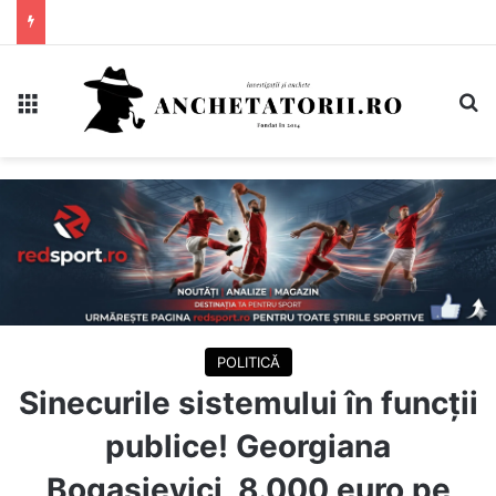
Meniu
C
POLITICĂ
Sinecurile sistemului în funcții
publice! Georgiana
Bogasievici, 8.000 euro pe