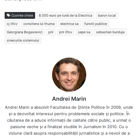
Cuvinte cheie
8.000 euro pe lună de la Electrica
baron local
cj ilfov
consiliera lui thuma
electrica sa
functii publice
Georgiana Bogasievici
pnl
pnl ilfov
sape sa
sebastian burduja
sinecurile sistemului
Andrei Marin
Andrei Marin a absolvit Facultatea de Științe Politice în 2009, unde
și-a dezvoltat interesul pentru problemele sociale și politice. În
căutarea de a aduce informații de calitate către public, a urmat o
pasiune veche și a finalizat studiile în Jurnalism în 2010. Cu o
viziune clară asupra responsabilității jurnalistice și a nevoii de a