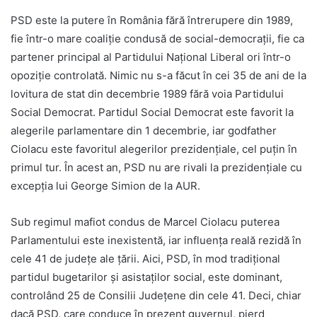
PSD este la putere în România fără întrerupere din 1989,
fie într-o mare coaliție condusă de social-democrații, fie ca
partener principal al Partidului Național Liberal ori într-o
opoziție controlată. Nimic nu s-a făcut în cei 35 de ani de la
lovitura de stat din decembrie 1989 fără voia Partidului
Social Democrat. Partidul Social Democrat este favorit la
alegerile parlamentare din 1 decembrie, iar godfather
Ciolacu este favoritul alegerilor prezidențiale, cel puțin în
primul tur. În acest an, PSD nu are rivali la prezidențiale cu
excepția lui George Simion de la AUR.
Sub regimul mafiot condus de Marcel Ciolacu puterea
Parlamentului este inexistentă, iar influența reală rezidă în
cele 41 de județe ale țării. Aici, PSD, în mod tradițional
partidul bugetarilor și asistaților social, este dominant,
controlând 25 de Consilii Județene din cele 41. Deci, chiar
dacă PSD, care conduce în prezent guvernul, pierd