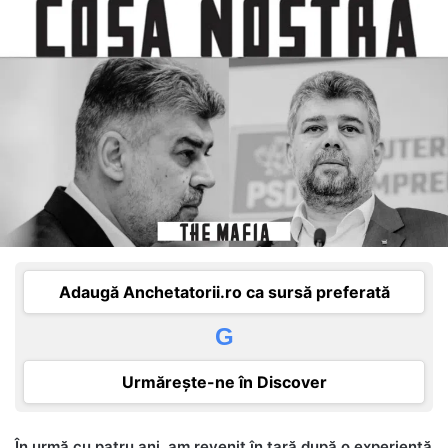
email
Adaugă Anchetatorii.ro ca sursă preferată
G
Urmărește-ne în Discover
În urmă cu patru ani, am revenit în țară după o experiență