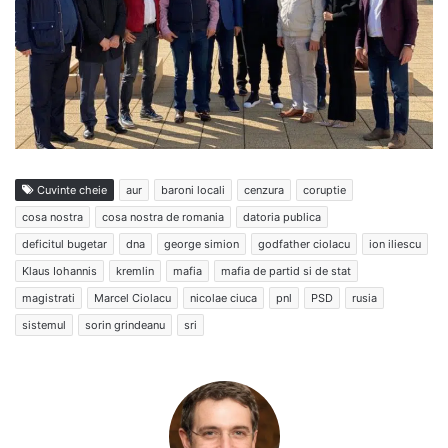
Cuvinte cheie
aur
baroni locali
cenzura
coruptie
cosa nostra
cosa nostra de romania
datoria publica
deficitul bugetar
dna
george simion
godfather ciolacu
ion iliescu
Klaus Iohannis
kremlin
mafia
mafia de partid si de stat
magistrati
Marcel Ciolacu
nicolae ciuca
pnl
PSD
rusia
sistemul
sorin grindeanu
sri