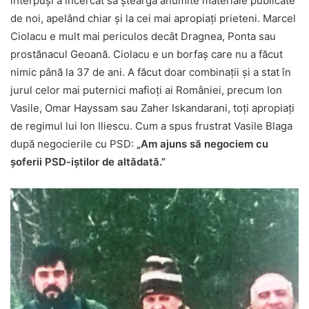
interpuși a încercat să șteargă anumite materiale publicate
de noi, apelând chiar și la cei mai apropiați prieteni. Marcel
Ciolacu e mult mai periculos decât Dragnea, Ponta sau
prostănacul Geoană. Ciolacu e un borfaș care nu a făcut
nimic până la 37 de ani. A făcut doar combinații și a stat în
jurul celor mai puternici mafioți ai României, precum Ion
Vasile, Omar Hayssam sau Zaher Iskandarani, toți apropiați
de regimul lui Ion Iliescu. Cum a spus frustrat Vasile Blaga
după negocierile cu PSD:
„Am ajuns să negociem cu
șoferii PSD-iștilor de altădată.”