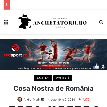
Meniu
C
ANALIZE
POLITICĂ
Cosa Nostra de România
Send
Andrei Marin
octombrie 2, 2024
11.170
an