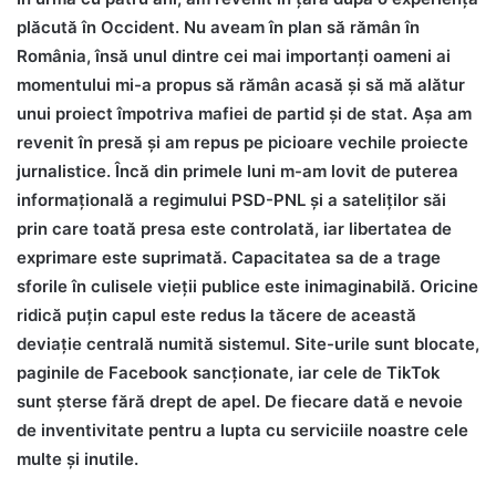
plăcută în Occident. Nu aveam în plan să rămân în
România, însă unul dintre cei mai importanți oameni ai
momentului mi-a propus să rămân acasă și să mă alătur
unui proiect împotriva mafiei de partid și de stat. Așa am
revenit în presă și am repus pe picioare vechile proiecte
jurnalistice. Încă din primele luni m-am lovit de puterea
informațională a regimului PSD-PNL și a sateliților săi
prin care toată presa este controlată, iar libertatea de
exprimare este suprimată. Capacitatea sa de a trage
sforile în culisele vieții publice este inimaginabilă. Oricine
ridică puțin capul este redus la tăcere de această
deviație centrală numită sistemul. Site-urile sunt blocate,
paginile de Facebook sancționate, iar cele de TikTok
sunt șterse fără drept de apel. De fiecare dată e nevoie
de inventivitate pentru a lupta cu serviciile noastre cele
multe și inutile.