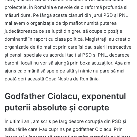
proiectele. În România e nevoie de o reformă profundă și
măsuri dure. Pe lângă aceste clanuri din jurul PSD și PNL
mai avem o organizație de tip mafiot numită puterea
judecătorească ce se luptă din greu să ocupe o poziție
dominantă în raport cu clasa politică. Magistrații au creat o
organizație de tip mafiot prin care își dau salarii retroactive
și pensii speciale cu acordul tacit al PSD și PNL, deoarece
baronii locali nu vor să ajungă prin boxa acuzaților. Așa am
ajuns ca o mână să spele pe altă și nimic nu pare să mai
poată opri această Cosa Nostra de România.
Godfather Ciolacu, exponentul
puterii absolute și corupte
În ultimii ani, am scris pe larg despre corupția din PSD și
tulburările care l-au cuprins pe godfather Ciolacu. Prin