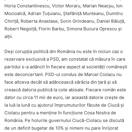
Horia Constantinescu, Victor Moraru, Marian Neacșu, Ion
Mocioalcă, Adrian Țuțuianu, Ștefăniță Munteanu, Dumitru
Chiriță, Roberta Anastase, Sorin Grindeanu, Daniel Băluță,
Robert Negoiță, Florin Barbu, Simona Bucura Oprescu și
alții.
Deși corupția politică din România nu este în niciun caz o
rezervare exclusivă a PSD, am constatat că măsura în care
partidul s-a adâncit în fiecare aspect al societății românești
este deconcertant. PSD-ul condus de Marcel Ciolacu nu
face altceva decât să adâncească sărăcia din țară și să
crească datoria publică la cote abisale. Fiecare român este
dator cu circa 11 mii de euro, iar această datorie crește de
la luă la lună cu ajutorul împrumuturilor făcute de Ciucă și
Ciolacu pentru a menține în funcțiune Cosa Nostra de
România. Pe holurile guvernului Ciucă-Ciolacu se discută
de un deficit bugetar de 10% și nimeni nu pare înrijorat