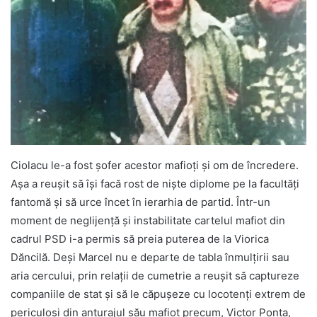
Ciolacu le-a fost șofer acestor mafioți și om de încredere.
Așa a reușit să își facă rost de niște diplome pe la facultăți
fantomă și să urce încet în ierarhia de partid. Într-un
moment de neglijență și instabilitate cartelul mafiot din
cadrul PSD i-a permis să preia puterea de la Viorica
Dăncilă. Deși Marcel nu e departe de tabla înmulțirii sau
aria cercului, prin relații de cumetrie a reușit să captureze
companiile de stat și să le căpușeze cu locotenți extrem de
periculoși din anturajul său mafiot precum, Victor Ponta,