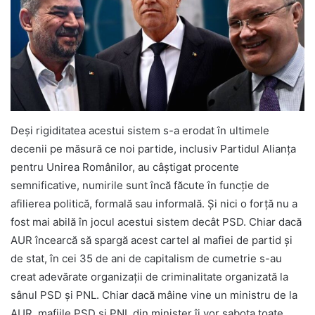
Deși rigiditatea acestui sistem s-a erodat în ultimele
decenii pe măsură ce noi partide, inclusiv Partidul Alianța
pentru Unirea Românilor, au câștigat procente
semnificative, numirile sunt încă făcute în funcție de
afilierea politică, formală sau informală. Și nici o forță nu a
fost mai abilă în jocul acestui sistem decât PSD. Chiar dacă
AUR încearcă să spargă acest cartel al mafiei de partid și
de stat, în cei 35 de ani de capitalism de cumetrie s-au
creat adevărate organizații de criminalitate organizată la
sânul PSD și PNL. Chiar dacă mâine vine un ministru de la
AUR, mafiile PSD și PNL din minister îi vor sabota toate