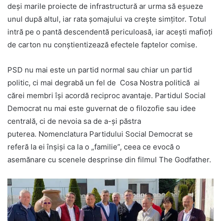
deși marile proiecte de infrastructură ar urma să eșueze
unul după altul, iar rata șomajului va crește simțitor. Totul
intră pe o pantă descendentă periculoasă, iar acești mafioți
de carton nu conștientizează efectele faptelor comise.
PSD nu mai este un partid normal sau chiar un partid
politic, ci mai degrabă un fel de Cosa Nostra politică ai
cărei membri își acordă reciproc avantaje. Partidul Social
Democrat nu mai este guvernat de o filozofie sau idee
centrală, ci de nevoia sa de a-și păstra
puterea. Nomenclatura Partidului Social Democrat se
referă la ei înșiși ca la o „familie”, ceea ce evocă o
asemănare cu scenele desprinse din filmul The Godfather.