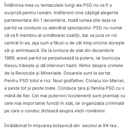
Întâlnirea mea cu tentaculele lungi ale PSD nu va fi o
surpriză pentru români. Indiferent cine câștigă alegerile
parlamentare din 1 decembrie, toată lumea știe deja ce
partid va conduce cu adevărat spectacolul. PSD nu numai
că va fi membru al următoarei coaliții, dar va juca un rol
central în ea, așa cum a făcut-o de cât timp oricine dorește
să-și amintească. De la lovitura de stat din decembrie
1989, acest partid se perpetuează la putere, iar bunicuța
Iliescu trăiește și dă interviuri hazlii. Nimic despre crimele
de la Revoluție și Mineriade. Dosarele sunt la sertar.
Pentru PSD totul e roz. Noul godfather, Ciolacu Ion Marcel,
e peste tot și peste toate. Conduce țara și familia PSD cu o
mână de fier. Cei mai puternici locotenenți sunt premiați cu
cele mai importante funcții în stat, iar organizația criminală
pe care o conduc dictează asupra vieții românilor.
Înrădăcinat în mișcarea bolșevică din secolul al XX-lea ,