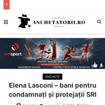
Meniu
C
ANCHETE
Elena Lasconi – bani pentru
condamnați și protejații SRI