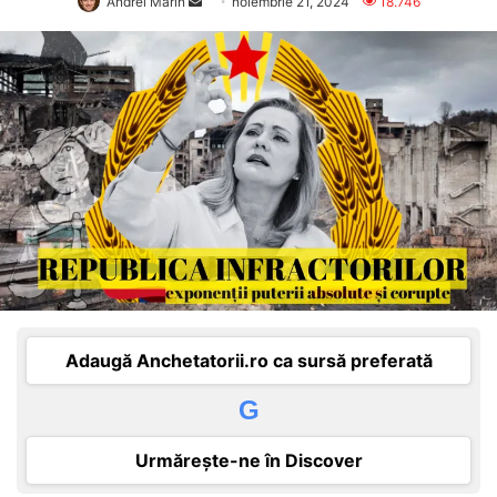
Send
Andrei Marin
noiembrie 21, 2024
18.746
an
email
Adaugă Anchetatorii.ro ca sursă preferată
G
Urmărește-ne în Discover