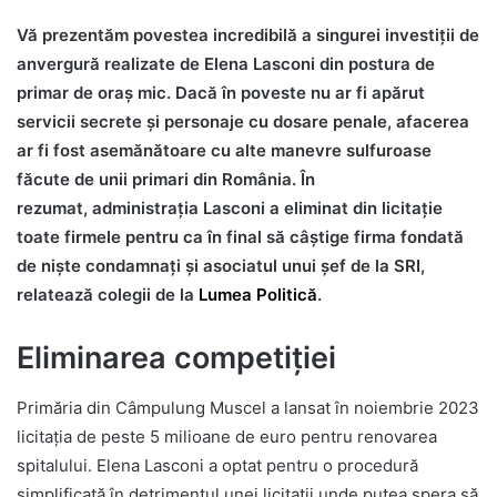
Vă prezentăm povestea incredibilă a singurei investiții de
anvergură realizate de Elena Lasconi din postura de
primar de oraș mic. Dacă în poveste nu ar fi apărut
servicii secrete și personaje cu dosare penale, afacerea
ar fi fost asemănătoare cu alte manevre sulfuroase
făcute de unii primari din România. În
rezumat, administrația Lasconi a eliminat din licitație
toate firmele pentru ca în final să câștige firma fondată
de niște condamnați și asociatul unui șef de la SRI,
relatează colegii de la
Lumea Politică
.
Eliminarea competiției
Primăria din Câmpulung Muscel a lansat în noiembrie 2023
licitația de peste 5 milioane de euro pentru renovarea
spitalului. Elena Lasconi a optat pentru o procedură
simplificată în detrimentul unei licitații unde putea spera să