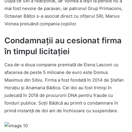
După ce SRI a reacționat, iar Voinea a ieșit la pensie nu a
mai fost nevoie de paravan, iar patronul Grup Primacons,
Octavian Bălțoi s-a asociat direct cu ofițerul SRI, Marius
Voinea preluând compania copiilor.
Condamnații au cesionat firma
în timpul licitației
Cea de-a doua companie premiată de Elena Lasconi cu
afacerea de peste 5 milioane de euro este Domus
Maximus din Sibiu. Firma a fost fondată în 2014 de Ștefan
Horațiu și Anamaria Bădica. Cei doi au fost trimiși în
judecată în 2018 de procurorii DNA pentru fraude cu
fonduri publice. Soții Bădică au primit o condamnare în
primă instanță de doi ani de închisoare cu suspendare.