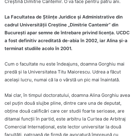
Creștină Dimitrie Cantemir. O va face pentru patru ani.
La Facultatea de Științe Juridice și Administrative din
cadrul Universității Creștine „Dimitrie Cantemir“ din
București apar semne de întrebare privind licența. UCDC
a fost definitiv acreditată de-abia în 2002, iar Alina și-a
terminat studiile acolo în 2001.
Cum o facultate nu este îndeajuns, doamna Gorghiu mai
predă și la Universitatea Titu Maiorescu. Udrea a făcut
același lucru, numai că la o vârstă un pic mai înaintată.
Mai clar, în timpul doctoratului, doamna Alina Gorghiu avea
cel puțin două slujbe pline, dintre care una de deputat,
obține două calificări care cer studii foarte serioase, are
ditamai funcții în partid, este arbitru la Curtea de Arbitraj
Comercial Internațional, este lector universitar la două
facultăți, patroană de firmă de avocatură împreună cu