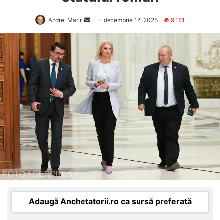
Send
Andrei Marin
decembrie 12, 2025
9.181
an
email
Adaugă Anchetatorii.ro ca sursă preferată