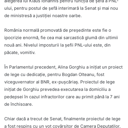
alegerea lui Klaus Iohannis pentru funcția de șefă a PNL-
ului, pentru postul de șefă interimară la Senat și mai nou
de ministresă a justiției noastre oarbe.
România normală promovată de președinte este fie o
ipocrizie enormă, fie cea mai sarcastică glumă din ultimii
nouă ani. Nivelul imposturii la șefii PNL-ului este, din
păcate, vomitiv.
În Parlamentul precedent, Alina Gorghiu a inițiat un proiect
de lege cu dedicație, pentru Bogdan Olteanu, fost
viceguvernator al BNR, ex-pușcăriaș. Proiectul de lege
inițiat de Gorghiu prevedea executarea la domiciliu a
pedepsei în cazul infractorilor care au primit până la 7 ani
de închisoare.
Chiar dacă a trecut de Senat, finalmente proiectul de lege
a fost respins cu un vot covârșitor de Camera Deputaților,