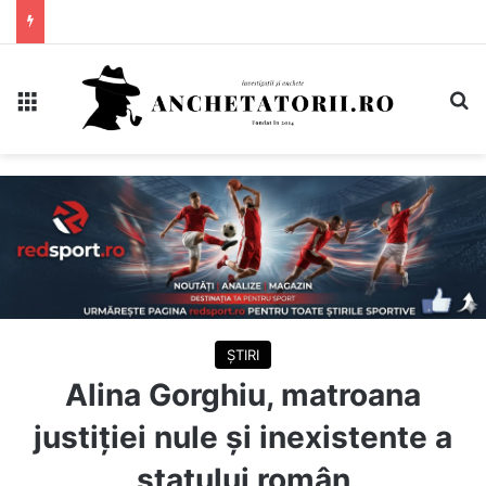
Meniu
C
ȘTIRI
Alina Gorghiu, matroana
justiției nule și inexistente a
statului român