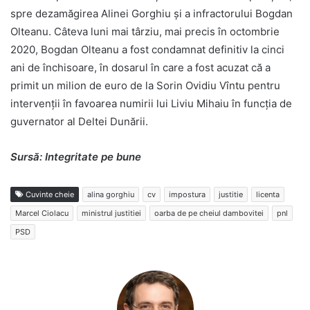
spre dezamăgirea Alinei Gorghiu și a infractorului Bogdan
Olteanu. Câteva luni mai târziu, mai precis în octombrie
2020, Bogdan Olteanu a fost condamnat definitiv la cinci
ani de închisoare, în dosarul în care a fost acuzat că a
primit un milion de euro de la Sorin Ovidiu Vîntu pentru
intervenții în favoarea numirii lui Liviu Mihaiu în funcția de
guvernator al Deltei Dunării.
Sursă: Integritate pe bune
Cuvinte cheie
alina gorghiu
cv
impostura
justitie
licenta
Marcel Ciolacu
ministrul justitiei
oarba de pe cheiul dambovitei
pnl
PSD