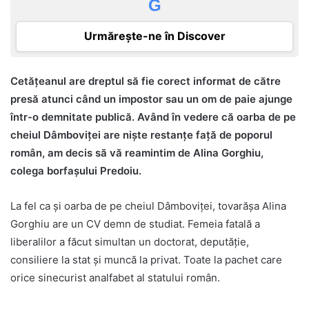
G
Urmărește-ne în Discover
Cetățeanul are dreptul să fie corect informat de către
presă atunci când un impostor sau un om de paie ajunge
într-o demnitate publică. Având în vedere că oarba de pe
cheiul Dâmboviței are niște restanțe față de poporul
român, am decis să vă reamintim de Alina Gorghiu,
colega borfașului Predoiu.
La fel ca și oarba de pe cheiul Dâmboviței, tovarășa Alina
Gorghiu are un CV demn de studiat. Femeia fatală a
liberalilor a făcut simultan un doctorat, deputăție,
consiliere la stat și muncă la privat. Toate la pachet care
orice sinecurist analfabet al statului român.